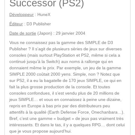
Successor (PS2)
Développeur
: HuneX
Éditeur
: D3 Publisher
Date de sortie
(Japon) : 29 janvier 2004
Vous ne connaissez pas la gamme des SIMPLE de D3
Publisher ? Il s’agit de plusieurs séries de jeux sur diverses
consoles (mais surtout PlayStation et PS2, même si cela a
continué jusqu’à la Switch) aux noms à rallonge qui en
donnaient même le prix. Par exemple, un jeu de la gamme
SIMPLE 2000 coûtait 2000 yens. Simple, non ? Notez que
sur PS2, il a eu la bagatelle de 170 jeux SIMPLE, ce qui en
fait la plus grosse production de la console. Et toutes
consoles confondues, il s’est vendu plus de 20 millions de
jeux SIMPLE… et vous en connaissez à peine une dizaine,
repris en Europe à bas prix par des distributeurs peu
attentifs à la qualité (Earth Defense Force, Onechanbara…).
Bref, c’est une gamme « budget » de jeux pas vraiment très
intéressants. Et dans le tas, il y a quelques RPG… dont celui
que je vous propose aujourd’hui.