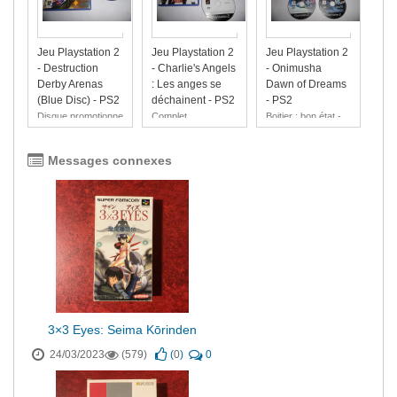
Jeu Playstation 2
Jeu Playstation 2
Jeu Playstation 2
- Destruction
- Charlie's Angels
- Onimusha
Derby Arenas
: Les anges se
Dawn of Dreams
(Blue Disc) - PS2
déchainent - PS2
- PS2
Disque promotionnel
Complet
Boitier : bon état -
Notice : bon état -
Disque : traces
Messages connexes
d'usage
3×3 Eyes: Seima Kōrinden
24/03/2023
(579)
(
0
)
0