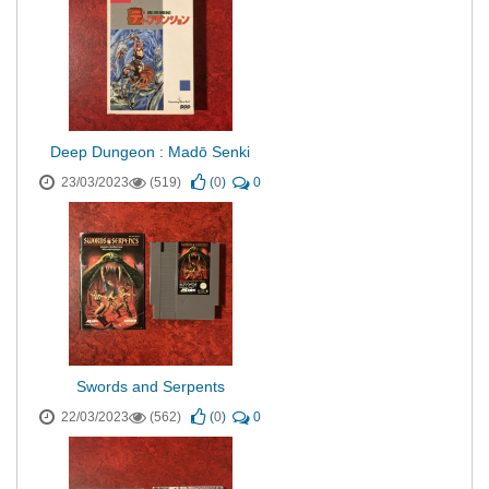
Deep Dungeon : Madō Senki
23/03/2023
(519)
(
0
)
0
Swords and Serpents
22/03/2023
(562)
(
0
)
0