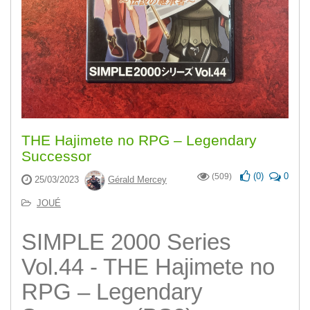
THE Hajimete no RPG – Legendary
Successor
(
0
)
0
(509)
25/03/2023
Gérald Mercey
JOUÉ
SIMPLE 2000 Series
Vol.44 - THE Hajimete no
RPG – Legendary