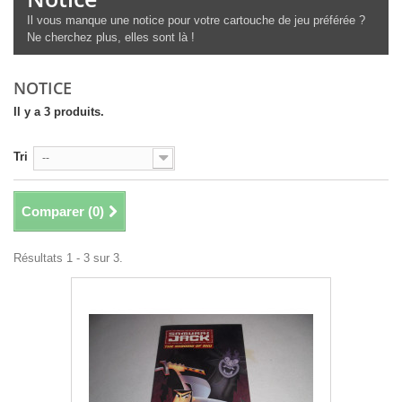
Il vous manque une notice pour votre cartouche de jeu préférée ?
Ne cherchez plus, elles sont là !
NOTICE
Il y a 3 produits.
Tri
--
Comparer (
0
)
Résultats 1 - 3 sur 3.