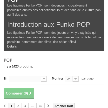
Les figurines Funko POP! sont devenues incroyablement
populaires auprès des collectionneurs et des fans de la culture pop
au fil des ans.
Introduction aux Funko POP!
Les figurines Funko POP! sont des jouets en vinyle stylisés qui
représentent une grande variété de personnages issus de la culture
populaire, notamment des films, des séries télévi...
Détails
POP
Il y a 1423 produits.
Tri
Montrer
par page
--
24
Comparer (
0
)
1
2
3
...
60
Afficher tout