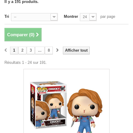
Il y a 191 produits.
Tri
Montrer
par page
--
24
Comparer (
0
)
1
2
3
...
8
Afficher tout
Résultats 1 - 24 sur 191.