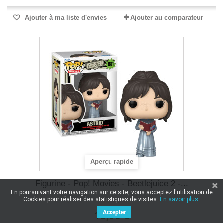
Ajouter à ma liste d'envies
Ajouter au comparateur
Aperçu rapide
Figurine - Pop! Movies - Beetlejuice 2 -...
En poursuivant votre navigation sur ce site, vous acceptez l'utilisation de
Cookies pour réaliser des statistiques de visites.
En savoir plus.
15,90 €
Accepter