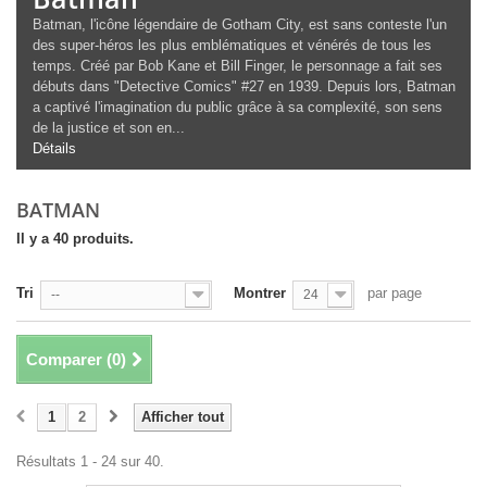
Batman, l'icône légendaire de Gotham City, est sans conteste l'un
des super-héros les plus emblématiques et vénérés de tous les
temps. Créé par Bob Kane et Bill Finger, le personnage a fait ses
débuts dans "Detective Comics" #27 en 1939. Depuis lors, Batman
a captivé l'imagination du public grâce à sa complexité, son sens
de la justice et son en...
Détails
BATMAN
Il y a 40 produits.
Tri
Montrer
par page
--
24
Comparer (
0
)
1
2
Afficher tout
Résultats 1 - 24 sur 40.