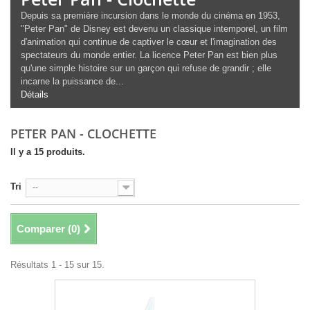
Depuis sa première incursion dans le monde du cinéma en 1953,
"Peter Pan" de Disney est devenu un classique intemporel, un film
d'animation qui continue de captiver le cœur et l'imagination des
spectateurs du monde entier. La licence Peter Pan est bien plus
qu'une simple histoire sur un garçon qui refuse de grandir ; elle
incarne la puissance de...
Détails
PETER PAN - CLOCHETTE
Il y a 15 produits.
Tri
--
Comparer (
0
)
Résultats 1 - 15 sur 15.