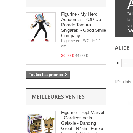
Figurine - My Hero
"
Al
Academia - POP Up
la 
Parade Tomura
un 
Shigaraki - Good Smile
Dét
Company
Figurine en PVC de 17
cm
ALICE
30,90 €
44,90 €
Tri
--
Toutes les promos
Résultats 1
MEILLEURES VENTES
Figurine - Pop! Marvel
- Gardiens de la
Galaxie - Dancing
Groot - N° 65 - Funko