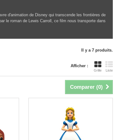
uvre d'animation de Disney qui transcende les frontières de
par le roman de Lewis Carroll, ce film nous transporte dans
Il y a 7 produits.
Afficher :
Grille
Liste
Comparer (
0
)