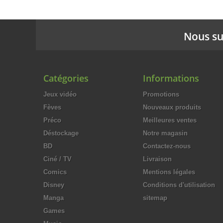
Nous su
Catégories
Informations
Jeux vidéo
Promotions
Fèves
Nouveaux produits
Préco
Meilleures ventes
Déstockage
Notre magasin
BD
Contactez-nous
Ciné / TV
Livraison
Comics
Mentions légales
Disney
Conditions d'utilisation
Manga
sitemap
Games