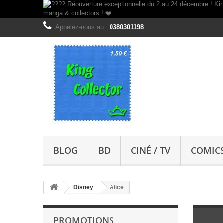
Appelez-nous au :
0380301198
BLOG
BD
CINÉ / TV
COMIC
Disney
Alice
PROMOTIONS