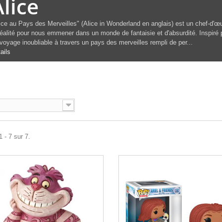
Alice
ice au Pays des Merveilles
" (Alice in Wonderland en anglais) est un chef-d'œ
réalité pour nous emmener dans un monde de fantaisie et d'absurdité. Inspiré 
voyage inoubliable à travers un pays des merveilles rempli de per...
ails
 - 7 sur 7.