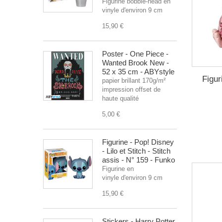
Figurine bobble-head en
vinyle d'environ 9 cm
15,90 €
Poster - One Piece -
Wanted Brook New -
52 x 35 cm - ABYstyle
Figur
papier brillant 170g/m²
impression offset de
haute qualité
5,00 €
Figurine - Pop! Disney
- Lilo et Stitch - Stitch
assis - N° 159 - Funko
Figurine en
vinyle d'environ 9 cm
15,90 €
Stickers - Harry Potter