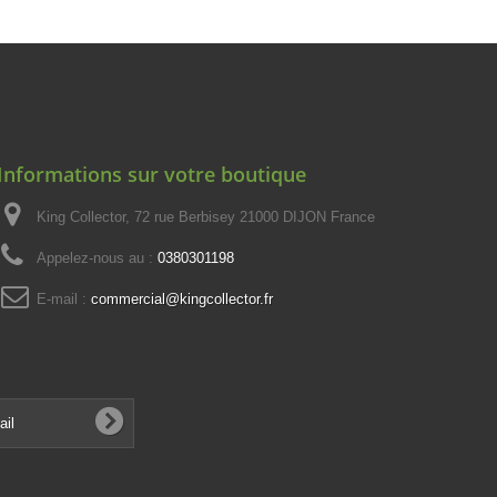
Informations sur votre boutique
King Collector, 72 rue Berbisey 21000 DIJON France
Appelez-nous au :
0380301198
E-mail :
commercial@kingcollector.fr