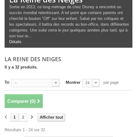
Sortie en 2013, ce long métrage de chez Disney a rencontré un
succès mondial retentissant. A tel point que certains parents ont
cherché le bouton "Off" sur leur enfant. Salué par les critiques et
les spectateurs, il battra des records au box-office, dans différentes
catégories. Une suite verra le jour quelques années plus tard, qui à
son tour re...
Détails
LA REINE DES NEIGES
Il y a 32 produits.
Tri
Montrer
par page
--
24
Comparer (
0
)
1
2
Afficher tout
Résultats 1 - 24 sur 32.