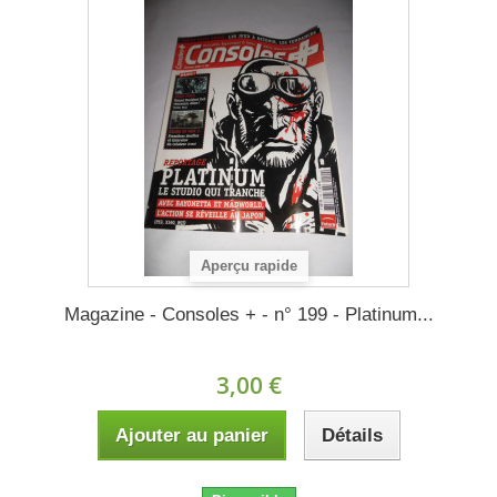
Aperçu rapide
Magazine - Consoles + - n° 199 - Platinum...
3,00 €
Ajouter au panier
Détails