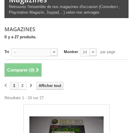
Retrouvez l'ensemble de nos magazines d'occasion (Consoles+,
Playstation Magazin, Joypad,...) selon nos arrivages
MAGAZINES
Il y a 27 produits.
Tri
Montrer
par page
--
24
Comparer (
0
)
1
2
Afficher tout
Résultats 1 - 24 sur 27.