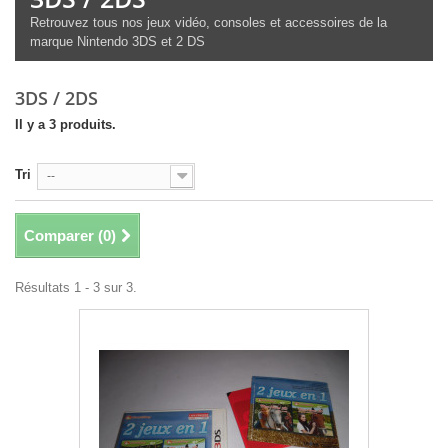
Retrouvez tous nos jeux vidéo, consoles et accessoires de la
marque Nintendo 3DS et 2 DS
3DS / 2DS
Il y a 3 produits.
Tri
--
Comparer (
0
)
Résultats 1 - 3 sur 3.