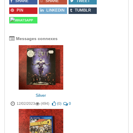
SHARE
SHARE
TWEET
PIN
LINKEDIN
TUMBLR
WHATSAPP
Messages connexes
Silver
12/02/2023
(494)
(
0
)
0