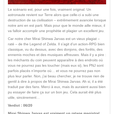
Le scénario est, pour une fois, vraiment original. Un
astronaute revient sur Terre alors que celle-ci a subi une
destruction de sa civilisation – extrêmement avancée lorsque
notre ami en est parti. Mais pour que le monde aille mieux, il
va falloir accomplir une prophétie et plagier un excellent jeu.
Car notre cher Mirai Shinwa Jarvas est un vieux plagiat –
raté – de the Legend of Zelda. Il s’agit d’un action-RPG bien
classique, vu du dessus, avec des donjons, des forêts, des
ennemis moches et des musiques affreuses. Mais il y a pire :
les méchants du coin peuvent apparaître à des endroits où
vous ne pourrez pas les toucher (mais eux si), les PNJ sont
parfois placés n’importe où… et vous ne pourrez pas non
plus leur parler. Non, j’ai beau chercher, je ne trouve rien de
gentil à dire à propos de Mirai Shinwa Jarvas. Ah si, il a été
traduit par des fans. Merci à eux, mais ils auraient aussi bien
pu essayer de faire ça sur un bon jeu. Cela aurait été plus
utile, sincèrement…
Verdict : 06/20
Mirai Shinwa Jarvas est vraiment un ratage magistral.