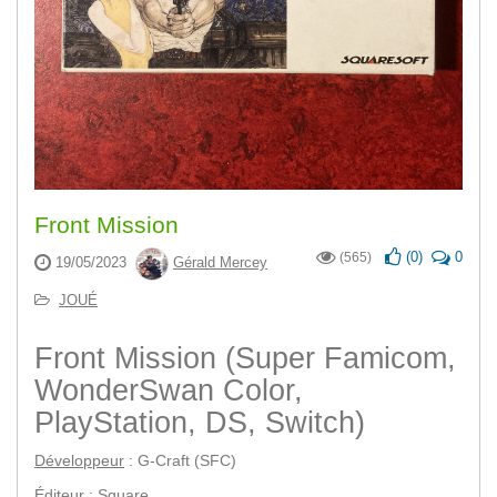
Front Mission
(
0
)
0
(565)
19/05/2023
Gérald Mercey
JOUÉ
Front Mission (Super Famicom,
WonderSwan Color,
PlayStation, DS, Switch)
Développeur
: G-Craft (SFC)
Éditeur
: Square