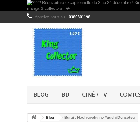
Appelez-nous au :
0380301198
BLOG
BD
CINÉ / TV
COMIC
Blog
Burai : Hachigyoku no Yuushi Densetsu