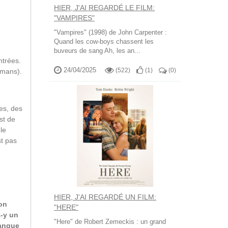
HIER, J'AI REGARDÉ LE FILM:
"VAMPIRES"
"Vampires" (1998) de John Carpenter :
Quand les cow-boys chassent les
buveurs de sang Ah, les an...
ntrées.
24/04/2025
(522)
(
1
)
(
0
)
omans).
es, des
st de
le
st pas
HIER, J'AI REGARDÉ UN FILM:
ion
"HERE"
z-y un
"Here" de Robert Zemeckis : un grand
manque