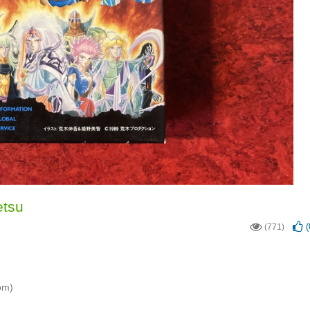
etsu
(
(771)
om)