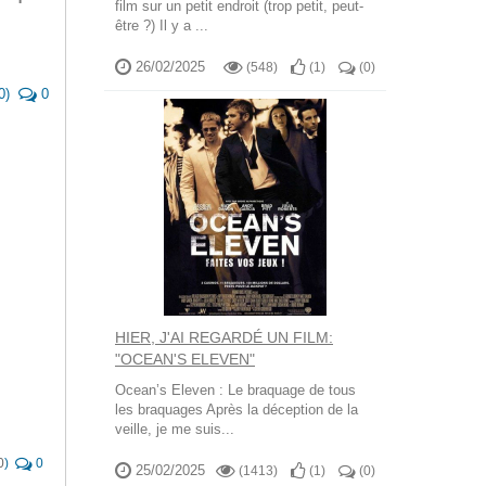
film sur un petit endroit (trop petit, peut-
être ?) Il y a ...
26/02/2025
(548)
(
1
)
(
0
)
0
)
0
HIER, J'AI REGARDÉ UN FILM:
"OCEAN'S ELEVEN"
Ocean’s Eleven : Le braquage de tous
les braquages Après la déception de la
veille, je me suis...
0
)
0
25/02/2025
(1413)
(
1
)
(
0
)