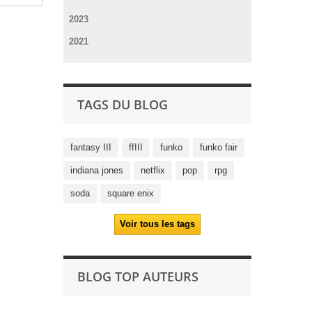
2023
2021
TAGS DU BLOG
fantasy III
ffIII
funko
funko fair
indiana jones
netflix
pop
rpg
soda
square enix
Voir tous les tags
BLOG TOP AUTEURS