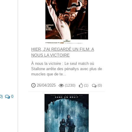
HIER, J'AI REGARDÉ UN FILM: A
NOUS LA VICTOIRE
À nous la victoire : Le seul match où
Stallone arrête des pénaltys avec plus de
muscles que de te...
26/04/2025
(1230)
(
1
)
(
0
)
0
)
0