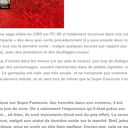
une saga initiée en 1989 sur PC-88 et totalement inconnue dans nos co
ompacte » des deux jeux sortis précédemment (il y aura ensuite deux r
n tout cas la dernière sortie - malgré quelques lacunes par rapport aux
s), avec des animations et des doublages vocaux.
d’icônes dans les menus (ce qui aide le novice), pas trop de dialogu
 des personnages, souvent représentés dans de petites vignettes, e
e. Le gameplay est rude, pas très souple, et ne transporte pas vraiment 
idiculement réduite, et on sent tout de même que la Super Famicom n’e
urai sur Super Famicom. Jeu honnête dans son contenu, il est
 joie de vivre. On a clairement l’impression qu’il était prévu sur
 eh bien, ils sont inexistants (fond noir du pire effet). La vers
re, malgré son statut de dernière sortie sur le marché. Bref, jete
èque, pour en sortir un titre bien meilleur. Croyez-moi, cela ne 