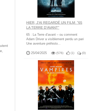
HIER, J'AI REGARDÉ UN FILM: "65
LA TERRE D'AVANT"
65 : La Terre d’avant – ou comment
Adam Driver a visiblement perdu un pari
Une aventure préhisto...
utent
e,
25/04/2025
(576)
(
1
)
(
0
)