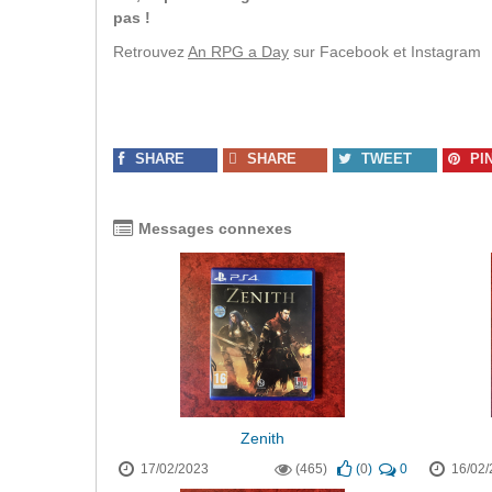
pas !
Retrouvez
An RPG a Day
sur Facebook et Instagram
SHARE
SHARE
TWEET
PI
Messages connexes
Zenith
17/02/2023
(465)
(
0
)
0
16/02/