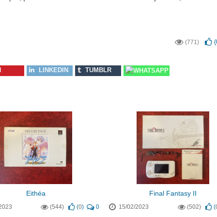
(
(771)
N
LINKEDIN
TUMBLR
WHATSAPP
Eithéa
Final Fantasy II
2023
(544)
(
0
)
0
15/02/2023
(502)
(