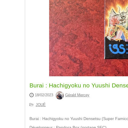
Burai : Hachigyoku no Yuushi Dens
18/02/2023
Gérald Mercey
JOUÉ
Burai : Hachigyoku no Yuushi Densetsu (Super Famic
Développeur : Pandora Box (portage SFC)