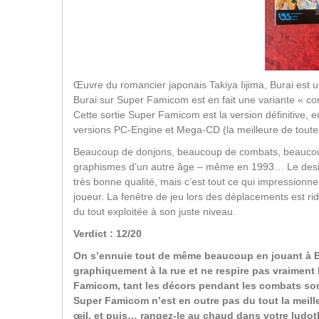
Œuvre du romancier japonais Takiya Iijima, Burai est 
Burai sur Super Famicom est en fait une variante « c
Cette sortie Super Famicom est la version définitive, e
versions PC-Engine et Mega-CD (la meilleure de toute
Beaucoup de donjons, beaucoup de combats, beaucoup 
graphismes d’un autre âge – même en 1993… Le design
très bonne qualité, mais c’est tout ce qui impressionn
joueur. La fenêtre de jeu lors des déplacements est r
du tout exploitée à son juste niveau.
Verdict : 12/20
On s’ennuie tout de même beaucoup en jouant à B
graphiquement à la rue et ne respire pas vraiment la
Famicom, tant les décors pendant les combats sont…
Super Famicom n’est en outre pas du tout la meilleu
œil, et puis… rangez-le au chaud dans votre ludoth