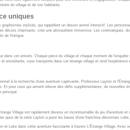
toire du village et de ses habitants.
ce uniques
graphismes stylisés, qui rappellent un dessin animé interactif. Les personn
 ses décors charmants, crée une atmosphère immersive. Les cinématiques, dou
 de l'intrigue.
ueur dans cet univers. Chaque pièce du village et chaque moment de l'enquê
 et envoûtante, vous transporte dans cet étrange village et rend l'expérience
nnel à la recherche d'une aventure captivante,
Professeur Layton et l'Étrang
e. Et pour ceux qui aiment relever des défis supplémentaires, de nouvelles é
 principal.
Étrange Village
est rapidement devenu un incontournable du jeu d'aventure et de
ier opus de la série
Layton
a posé les bases d'une franchise désormais culte, 
on et Luke dans cette aventure fascinante à travers
L'Étrange Village
. Avec s