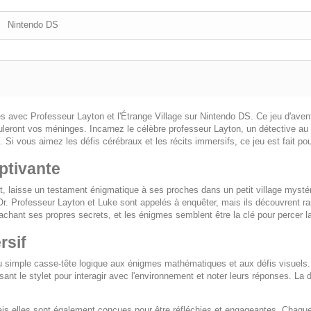
Nintendo DS
mes avec
Professeur Layton et l'Étrange Village
sur Nintendo DS. Ce jeu d'avent
uleront vos méninges. Incarnez le célèbre professeur Layton, un détective a
Si vous aimez les défis cérébraux et les récits immersifs, ce jeu est fait pou
ptivante
rt, laisse un testament énigmatique à ses proches dans un petit village myst
r. Professeur Layton et Luke sont appelés à enquêter, mais ils découvrent rap
cachant ses propres secrets, et les énigmes semblent être la clé pour percer la
rsif
 simple casse-tête logique aux énigmes mathématiques et aux défis visuels. G
sant le stylet pour interagir avec l'environnement et noter leurs réponses. La
is elles sont également conçues pour être réfléchies et engageantes. Chaque 