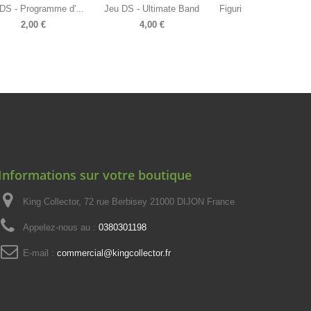
DS - Programme d'...
Jeu DS - Ultimate Band
Figurine - Pop! Disney 
2,00 €
4,00 €
16,90 €
Informations sur votre boutique
King Collector, 72 rue Berbisey 21000 DIJON France
Appelez-nous au :
0380301198
E-mail :
commercial@kingcollector.fr