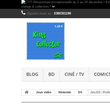
Appelez-nous au :
0380301198
BLOG
BD
CINÉ / TV
COMIC
Jeux vidéo
Nintendo
DS
Jeu DS - Profe