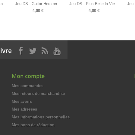
o...
Jeu DS - Guitar Hero on...
Jeu DS - Plus Belle la Vie...
Jeu 
4,00 €
4,00 €
ivre
Mon compte
Mes commandes
Mes retours de marchandise
Mes avoirs
Mes adresses
Mes informations personnelles
Mes bons de réduction