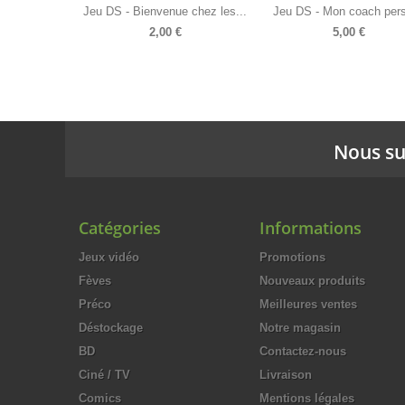
Jeu DS - Bienvenue chez les...
Jeu DS - Mon coach pers
2,00 €
5,00 €
Nous su
Catégories
Informations
Jeux vidéo
Promotions
Fèves
Nouveaux produits
Préco
Meilleures ventes
Déstockage
Notre magasin
BD
Contactez-nous
Ciné / TV
Livraison
Comics
Mentions légales