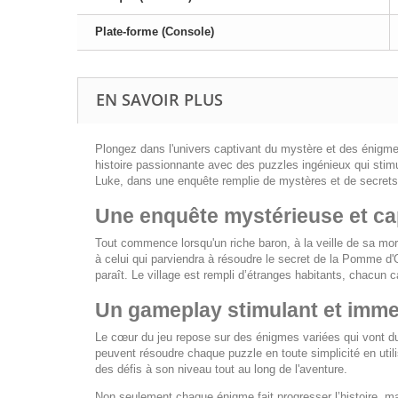
Plate-forme (Console)
EN SAVOIR PLUS
Plongez dans l'univers captivant du mystère et des énig
histoire passionnante avec des puzzles ingénieux qui stim
Luke, dans une enquête remplie de mystères et de secrets. 
Une enquête mystérieuse et ca
Tout commence lorsqu'un riche baron, à la veille de sa mo
à celui qui parviendra à résoudre le secret de la Pomme d'O
paraît. Le village est rempli d’étranges habitants, chacun 
Un gameplay stimulant et imme
Le cœur du jeu repose sur des énigmes variées qui vont du
peuvent résoudre chaque puzzle en toute simplicité en utili
des défis à son niveau tout au long de l'aventure.
Non seulement chaque énigme fait progresser l’histoire, ma