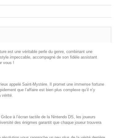
ure est une véritable perle du genre, combinant une
u style impeccable, accompagné de son fidèle assistant
r vous !
érieux appelé Saint-Mystère. Il promet une immense fortune
idement que l’affaire est bien plus complexe qu’il n’y
 vérité.
râce à l’écran tactile de la Nintendo DS, les joueurs
 diversité des énigmes garantit que chaque joueur trouvera
résolution vous rapproche un peu plus de la vérité derrière