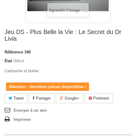
Agrandir l'image
Jeu DS - Plus Belle la Vie : Le Secret du Dr
Livia
Référence
340
État
Utilisé
Cartouche et boitier
Attention : dernières pièces disponibles !
Tweet
Partager
Google+
Pinterest
Envoyer à un ami
Imprimer