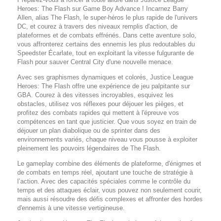
Heroes: The Flash
sur Game Boy Advance ! Incarnez Barry
Allen, alias The Flash, le super-héros le plus rapide de l'univers
DC, et courez à travers des niveaux remplis d'action, de
plateformes et de combats effrénés. Dans cette aventure solo,
vous affronterez certains des ennemis les plus redoutables du
Speedster Écarlate, tout en exploitant la vitesse fulgurante de
Flash pour sauver Central City d'une nouvelle menace.
Avec ses graphismes dynamiques et colorés,
Justice League
Heroes: The Flash
offre une expérience de jeu palpitante sur
GBA. Courez à des vitesses incroyables, esquivez les
obstacles, utilisez vos réflexes pour déjouer les pièges, et
profitez des combats rapides qui mettent à l'épreuve vos
compétences en tant que justicier. Que vous soyez en train de
déjouer un plan diabolique ou de sprinter dans des
environnements variés, chaque niveau vous pousse à exploiter
pleinement les pouvoirs légendaires de The Flash.
Le gameplay combine des éléments de plateforme, d'énigmes et
de combats en temps réel, ajoutant une touche de stratégie à
l’action. Avec des capacités spéciales comme le contrôle du
temps et des attaques éclair, vous pouvez non seulement courir,
mais aussi résoudre des défis complexes et affronter des hordes
d'ennemis à une vitesse vertigineuse.