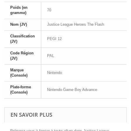
Poids (en
70
gramme)
Nom (JV)
Justice League Heroes The Flash
Classification
PEGI 12
(JV)
Code Région
PAL
(JV)
Marque
Nintendo
(Console)
Plate-forme
Nintendo Game Boy Advance
(Console)
EN SAVOIR PLUS
Préparez-vous à foncer à toute allure dans
Justice League