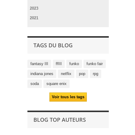
2023
2021
TAGS DU BLOG
fantasy III
ffIII
funko
funko fair
indiana jones
netflix
pop
rpg
soda
square enix
Voir tous les tags
BLOG TOP AUTEURS