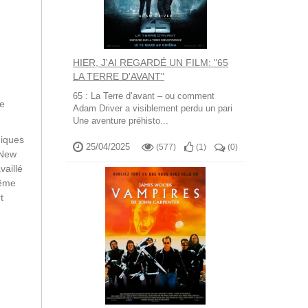
HIER, J'AI REGARDÉ UN FILM: "65
LA TERRE D'AVANT"
65 : La Terre d’avant – ou comment
de
Adam Driver a visiblement perdu un pari
Une aventure préhisto...
hiques
25/04/2025
(577)
(
1
)
(
0
)
 New
vaillé
même
t