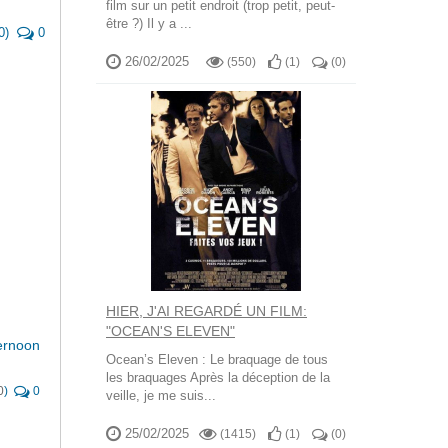
film sur un petit endroit (trop petit, peut-
être ?) Il y a ...
0
)
0
26/02/2025
(550)
(
1
)
(
0
)
HIER, J'AI REGARDÉ UN FILM:
"OCEAN'S ELEVEN"
ernoon
Ocean’s Eleven : Le braquage de tous
les braquages Après la déception de la
0
)
0
veille, je me suis...
25/02/2025
(1415)
(
1
)
(
0
)