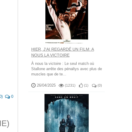
HIER, J'AI REGARDÉ UN FILM: A
NOUS LA VICTOIRE
À nous la victoire : Le seul match où
Stallone arrête des pénaltys avec plus de
muscles que de te...
26/04/2025
(1231)
(
1
)
(
0
)
0
)
0
NE)