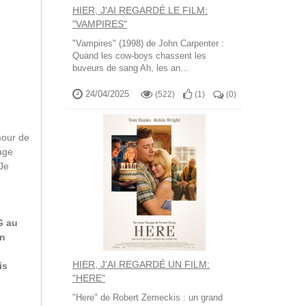
HIER, J'AI REGARDÉ LE FILM:
"VAMPIRES"
"Vampires" (1998) de John Carpenter :
Quand les cow-boys chassent les
buveurs de sang Ah, les an...
24/04/2025
(522)
(
1
)
(
0
)
mour de
nage
 Je
G au
on
HIER, J'AI REGARDÉ UN FILM:
is
"HERE"
"Here" de Robert Zemeckis : un grand