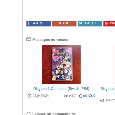
SHARE
SHARE
TWEET
PI
Messages connexes
Disgaea 1 Complete (Switch, PS4)
Disgaea 
17/04/2024
(460)
(
0
)
0
16/04/
Laissez un commentaire