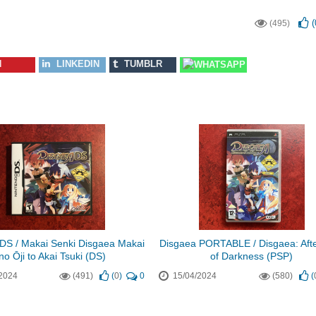
(
(495)
N
LINKEDIN
TUMBLR
WHATSAPP
DS / Makai Senki Disgaea Makai
Disgaea PORTABLE / Disgaea: Aft
no Ōji to Akai Tsuki (DS)
of Darkness (PSP)
2024
(491)
(
0
)
0
15/04/2024
(580)
(