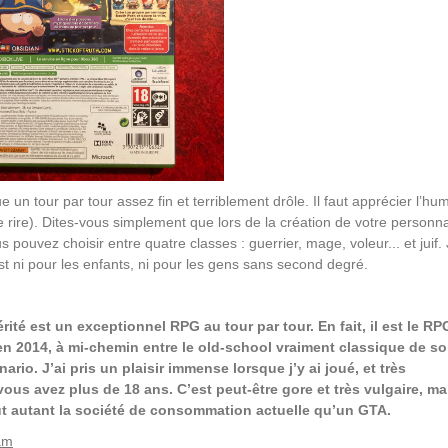
n tour par tour assez fin et terriblement drôle. Il faut apprécier l’hu
(de rire). Dites-vous simplement que lors de la création de votre person
pouvez choisir entre quatre classes : guerrier, mage, voleur... et juif.
est ni pour les enfants, ni pour les gens sans second degré.
rité est un exceptionnel RPG au tour par tour. En fait, il est le RP
 en 2014, à mi-chemin entre le old-school vraiment classique de s
ario. J’ai pris un plaisir immense lorsque j’y ai joué, et très
ous avez plus de 18 ans. C’est peut-être gore et très vulgaire, ma
t autant la société de consommation actuelle qu’un GTA.
am