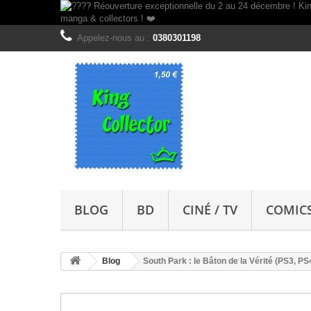
Appelez-nous au :
0380301198
BLOG
BD
CINÉ / TV
COMIC
Blog
South Park : le Bâton de la Vérité (PS3, P