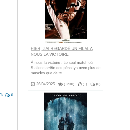
HIER, J'AI REGARDÉ UN FILM: A
NOUS LA VICTOIRE
À nous la victoire : Le seul match où
Stallone arrête des pénaltys avec plus de
muscles que de te...
26/04/2025
(1230)
(
1
)
(
0
)
0
)
0