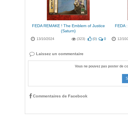
FEDA REMAKE ! The Emblem of Justice
FEDA :
(Saturn)
13/10/2024
(323)
(
0
)
0
12/10/
Laissez un commentaire
Vous ne pouvez pas poster de co
S
Commentaires de Facebook