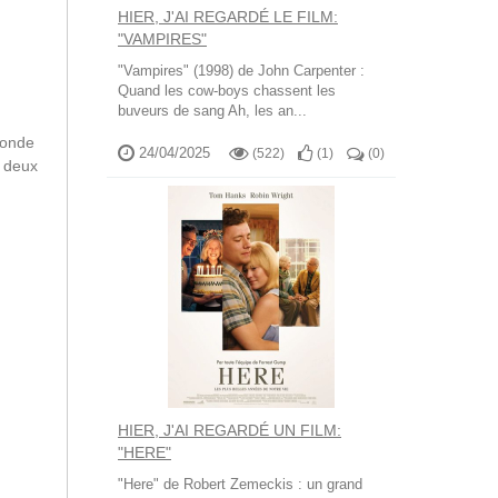
HIER, J'AI REGARDÉ LE FILM:
"VAMPIRES"
"Vampires" (1998) de John Carpenter :
Quand les cow-boys chassent les
buveurs de sang Ah, les an...
monde
24/04/2025
(522)
(
1
)
(
0
)
t deux
HIER, J'AI REGARDÉ UN FILM:
"HERE"
"Here" de Robert Zemeckis : un grand