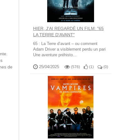
HIER, J'AI REGARDÉ UN FILM: "65
LA TERRE D'AVANT"
65 : La Terre d’avant – ou comment
Adam Driver a visiblement perdu un pari
nte.
Une aventure préhisto...
es
unes de
25/04/2025
(576)
(
1
)
(
0
)