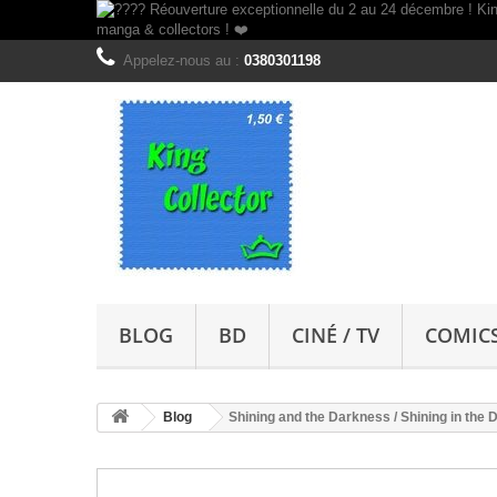
Appelez-nous au :
0380301198
BLOG
BD
CINÉ / TV
COMIC
Blog
Shining and the Darkness / Shining in the