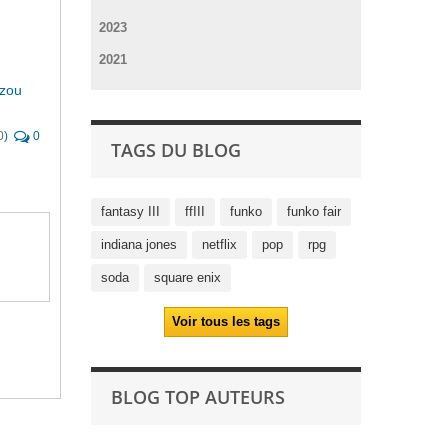
2023
2021
uzou
0
)
0
TAGS DU BLOG
fantasy III
ffIII
funko
funko fair
indiana jones
netflix
pop
rpg
soda
square enix
Voir tous les tags
BLOG TOP AUTEURS