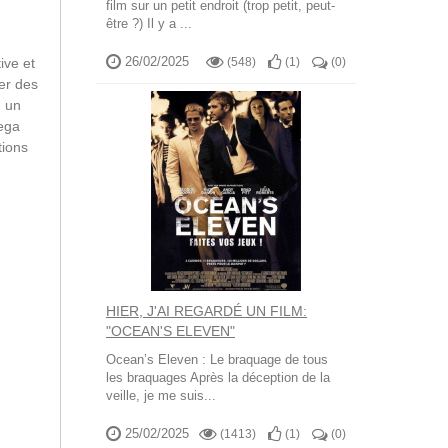
film sur un petit endroit (trop petit, peut-
être ?) Il y a ...
26/02/2025
ive et
(548)
(
1
)
(
0
)
ter des
d un
Mega
tions
HIER, J'AI REGARDÉ UN FILM:
"OCEAN'S ELEVEN"
Ocean’s Eleven : Le braquage de tous
les braquages Après la déception de la
veille, je me suis...
25/02/2025
(1413)
(
1
)
(
0
)