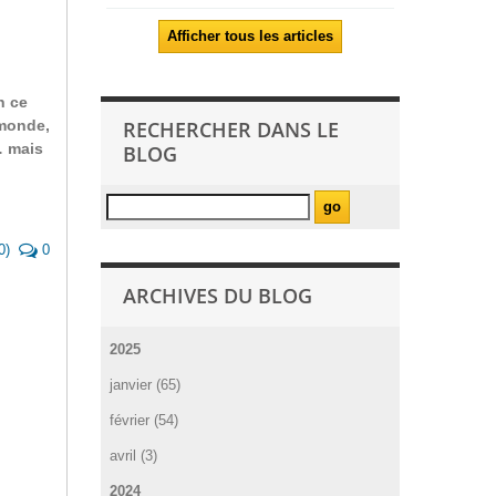
Afficher tous les articles
n ce
 monde,
RECHERCHER DANS LE
… mais
BLOG
0
)
0
ARCHIVES DU BLOG
2025
janvier (65)
février (54)
avril (3)
2024