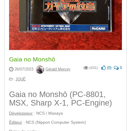
Gaia no Monshō
(
0
)
0
(431)
26/07/2023
Gérald Mercey
JOUÉ
Gaia no Monshō (PC-8801,
MSX, Sharp X-1, PC-Engine)
Développeur
: NCS / Masaya
Éditeur
: NCS (Nippon Computer System)