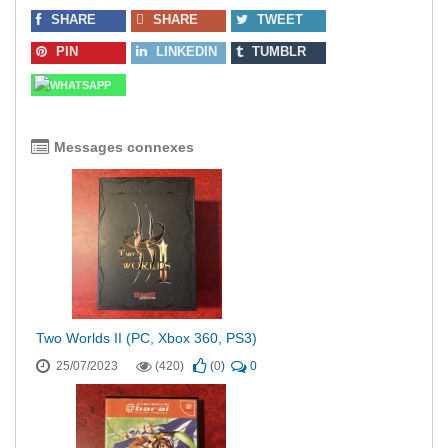
SHARE
SHARE
TWEET
PIN
LINKEDIN
TUMBLR
WHATSAPP
Messages connexes
Two Worlds II (PC, Xbox 360, PS3)
25/07/2023
(420)
(
0
)
0