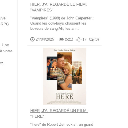
HIER, J'AI REGARDÉ LE FILM:
"VAMPIRES"
ouve
"Vampires" (1998) de John Carpenter :
Quand les cow-boys chassent les
T-RPG
buveurs de sang Ah, les an...
24/04/2025
(521)
(
1
)
(
0
)
. Une
 à votre
ez
HIER, J'AI REGARDÉ UN FILM:
"HERE"
"Here" de Robert Zemeckis : un grand