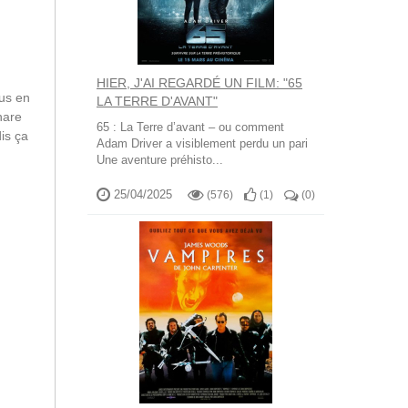
HIER, J'AI REGARDÉ UN FILM: "65
us en
LA TERRE D'AVANT"
hare
65 : La Terre d’avant – ou comment
is ça
Adam Driver a visiblement perdu un pari
Une aventure préhisto...
25/04/2025
(576)
(
1
)
(
0
)