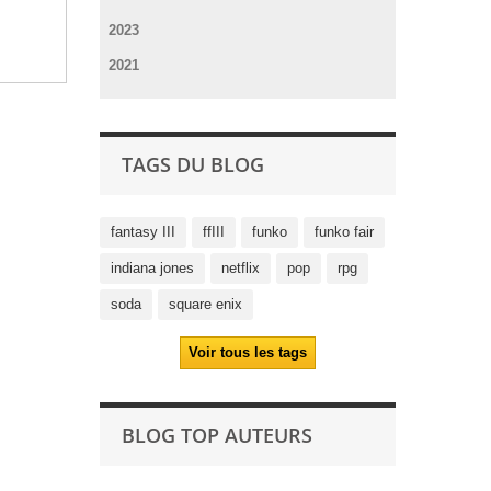
2023
2021
TAGS DU BLOG
fantasy III
ffIII
funko
funko fair
indiana jones
netflix
pop
rpg
soda
square enix
Voir tous les tags
BLOG TOP AUTEURS