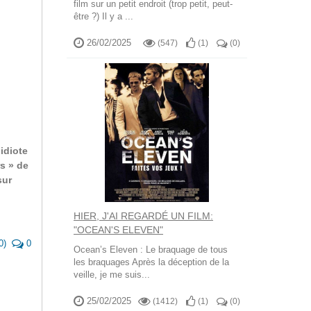
film sur un petit endroit (trop petit, peut-
être ?) Il y a ...
26/02/2025
(547)
(
1
)
(
0
)
idiote
s » de
sur
HIER, J'AI REGARDÉ UN FILM:
"OCEAN'S ELEVEN"
0
)
0
Ocean’s Eleven : Le braquage de tous
les braquages Après la déception de la
veille, je me suis...
25/02/2025
(1412)
(
1
)
(
0
)