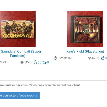
. Saunders' Combat! (Super
King’s Field (PlayStation)
Famicom)
22/09/2023
(496)
(
2023
(454)
(
0
)
0
mmentaire car vous n'êtes pas connecté en tant que client
e connecter / Vous inscrire