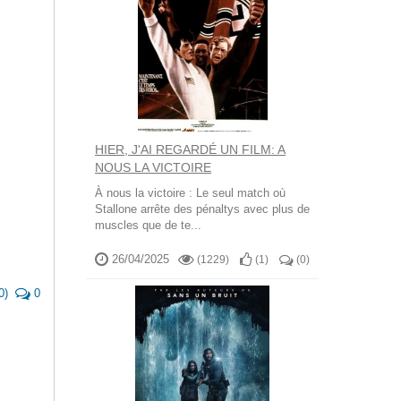
HIER, J'AI REGARDÉ UN FILM: A
NOUS LA VICTOIRE
À nous la victoire : Le seul match où
Stallone arrête des pénaltys avec plus de
muscles que de te...
26/04/2025
(1229)
(
1
)
(
0
)
0
)
0