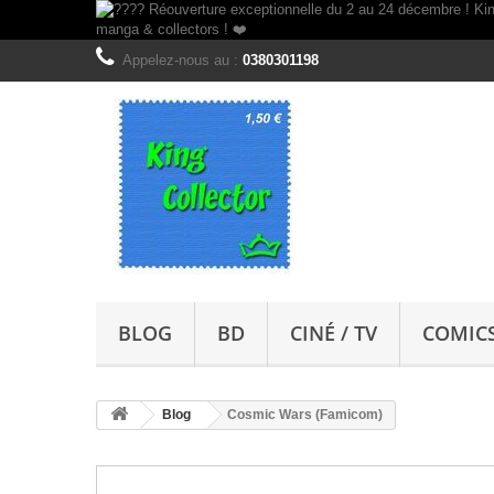
Appelez-nous au :
0380301198
BLOG
BD
CINÉ / TV
COMIC
Blog
Cosmic Wars (Famicom)