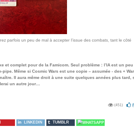
z parfois un peu de mal à accepter l’issue des combats, tant le côté
et complet pour de la Famicom. Seul problème : l’IA est un peu 
se-pipe. Même si Cosmic Wars est une copie – assumée - des « War
aître. Il aura même droit à une suite quelques années plus tard, 
lerai un autre jour…
(
(451)
N
LINKEDIN
TUMBLR
WHATSAPP