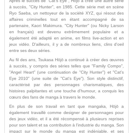
Après le succès de "Cat's Eye", Hōjō a créé une autre série
à succès, "City Hunter", en 1985. Cette série met en scène
Ryo Saeba, un nettoyeur de la société XYZ, qui résout des
affaires criminelles tout en étant accompagné de sa
partenaire, Kaori Makimura. "City Hunter" (ou Nicky Larson
en français) est devenu extrêmement populaire et a
également été adapté en anime, en films live-action et en
jeux vidéo. D'ailleurs, il y a de nombreux liens, clins d'oeil
entre ses deux séries.
Au fil des ans, Tsukasa Hōjō a continué à créer des œuvres
à succès, y compris des séries telles que "Family Compo",
"Angel Heart" (une continuation de "City Hunter") et "Cat's
Eye 2010" (une suite de "Cat's Eye"). Son style distinctif,
caractérisé par des personnages charismatiques, des
histoires palpitantes et une touche d'humour, a conquis les
cœurs des fans de manga à travers le monde.
En plus de son travail en tant que mangaka, Hōjō a
également travaillé comme designer de personnages pour
des jeux vidéo, et il a été récompensé à plusieurs reprises
pour son talent et sa contribution à l'industrie du manga. Son
impact sur le monde du manga est indéniable, et ses