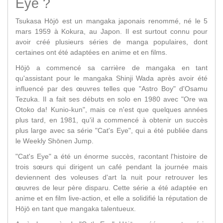
Eye ?
Tsukasa Hōjō est un mangaka japonais renommé, né le 5
mars 1959 à Kokura, au Japon. Il est surtout connu pour
avoir créé plusieurs séries de manga populaires, dont
certaines ont été adaptées en anime et en films.
Hōjō a commencé sa carrière de mangaka en tant
qu'assistant pour le mangaka Shinji Wada après avoir été
influencé par des œuvres telles que "Astro Boy" d'Osamu
Tezuka. Il a fait ses débuts en solo en 1980 avec "Ore wa
Otoko da! Kunio-kun", mais ce n'est que quelques années
plus tard, en 1981, qu'il a commencé à obtenir un succès
plus large avec sa série "Cat's Eye", qui a été publiée dans
le Weekly Shōnen Jump.
"Cat's Eye" a été un énorme succès, racontant l'histoire de
trois sœurs qui dirigent un café pendant la journée mais
deviennent des voleuses d'art la nuit pour retrouver les
œuvres de leur père disparu. Cette série a été adaptée en
anime et en film live-action, et elle a solidifié la réputation de
Hōjō en tant que mangaka talentueux.