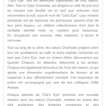
"Cat's Eye" suit les aventures captivantes de trois sœurs,
Alex, Tam et Cylia Chamade, qui dirigent un café de jour tout
en menant une double vie en tant que voleuses d'art
renommées la nuit, sous le nom de "Cat's Eye". Leur mission
principale est de retrouver les précieuses œuvres d'art de
leur père disparu, un célèbre collectionneur d'art dont la
véritable identité reste un mystère pour beaucoup.
En récupérant ses oeuvres, elles espèrent, à terme le
retrouver.
Tout au long de la série, les sœurs Chamade jonglent entre
leur vie quotidienne au café et leurs exploits nocturnes en
tant que Cat's Eye, tout en évitant d'être découvertes par
Quentin Chapuis, un détective déterminé à les arrêter.
Chapuis est également amoureux de l'une des sœurs, ce qui
ajoute une dimension supplémentaire de tension et de
suspense à leur affrontement constant. Cet inspecteur de
police est accompagné par une de ses collègues Odile
Assaya.
Chaque épisode de "Cat's Eye" présente une nouvelle
mission pour les sœurs Chamade, mettant en scène des
vols audacieux, des énigmes complexes et des