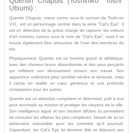
Quentin Chapuis (Toshihiko "Toshi"
Utsumi) :
Quentin Chapuis, mieux connu sous le surnom de Toshi en
V.O., est un personnage central dans la série "Cat's Eye". Il
est un détective de la police chargé de capturer les voleurs
d'art notoires connus sous le nom de "Cat's Eye", mais il se
trouve également être amoureux de l'une des membres du
trio.
Physiquement, Quentin est un homme grand et athlétique,
avec des cheveux bruns désordonnés et des yeux perçants
qui reflètent son dévouement envers son travail. Son
apparence extérieure peut sembler sévère et sérieuse, mais
il cache en réalité un cœur généreux et une profonde
compassion pour les autres.
Quentin est un détective compétent et déterminé, prêt à tout
pour accomplir sa mission et protéger les citoyens de la ville.
Son intelligence aiguë et son intuition affûtée lui permettent
de résoudre les affaires les plus complexes, faisant de lui un
adversaire redoutable pour les criminels qu'il poursuit.
Cependant, les Cat's Eye lui tiennent tête et déjouent ses