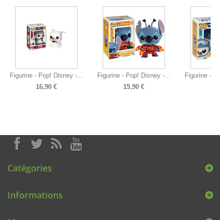
Figurine - Pop! Disney -...
Figurine - Pop! Disney -...
Figurine - P
16,90 €
15,90 €
14
Catégories
Informations