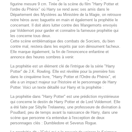
figurine mesure 9 cm. Tirée de la scène du film "Harry Potter et
l'ordre du Phénix" où Harry se rend avec ses amis dans le
Département des Mystères au Ministère de la Magie, on retrouve
notre héros avec baguette en main et également la prophétie le
concernant. Il doit alors lutter contre des Mangemorts envoyés
par Voldemort pour garder et connaitre la fameuse prophétie qui
les concerne tous deux.
Cette scène emblématique des combats de Sorciers, du bien
contre mal, restera dans les esprits par son dénoument facheux.
Elle marque également, la fin de l'innoncence enfantine et
annonce des heures sombres à venir.
La prophétie est un élément clé de l'intrigue de la série "Harry
Potter" de J.K. Rowling. Elle est révélée pour la première fois
dans le cinquième livre, "Harry Potter et l'Ordre du Phénix", et
elle a un impact majeur sur l'histoire et le personnage de Harry
Potter. Voici un texte détaillé sur Harry et la prophétie :
La prophétie dans "Harry Potter" est une prédiction mystérieuse
qui concerne le destin de Harry Potter et de Lord Voldemort. Elle
a été faite par Sibylle Trelawney, une professeure de divination à
Poudlard, peu de temps avant la naissance de Harry, dans une
scène que personne n'a entendue à l'exception de deux
personnages clés : Dumbledore et Severus Rogue.