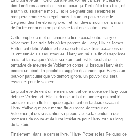
La prophétie dit : "Celui qui a le pouvoir de vaincre le Seigneur
des Ténèbres approche... né de ceux qui l'ont défié trois fois, né
à la fin du septième mois... et le Seigneur des Ténèbres le
marquera comme son égal, mais il aura un pouvoir que le
Seigneur des Ténèbres ignore... et l'un devra mourir de la main
de l'autre car aucun ne peut vivre tant que l'autre survit..."
Cette prophétie met en lumière le lien spécial entre Harry et
Voldemort. Les trois fois où les parents de Harry, Lily et James
Potter, ont défié Voldemort se rapportent aux trois occasions où
ils ont survécu à ses attaques. Harry est né à la fin du septième
mois, et la marque d'éclair sur son front est le résultat de la
tentative de meurtre de Voldemort contre lui lorsque Harry était
encore un bébé. La prophétie suggère également que Harry a un
pouvoir particulier que Voldemort ignore, un pouvoir qui sera
essentiel pour le vaincre.
La prophétie devient un élément central de la quête de Harry pour
détruire Voldemort. Elle lui donne un but et une responsabilité
cruciale, mais elle lui impose également un fardeau écrasant.
Harry réalise que pour mettre fin au règne de terreur de
Voldemort, il devra sacrifier sa propre vie. Cela conduit à des
moments de doute et de lutte intérieure pour Harry tout au long
de la série.
Finalement, dans le dernier livre, "Harry Potter et les Reliques de