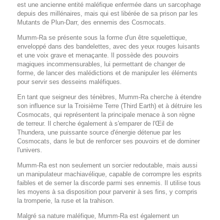
est une ancienne entité maléfique enfermée dans un sarcophage
depuis des millénaires, mais qui est libérée de sa prison par les
Mutants de Plun-Darr, des ennemis des Cosmocats.
Mumm-Ra se présente sous la forme d'un être squelettique,
enveloppé dans des bandelettes, avec des yeux rouges luisants
et une voix grave et menaçante. Il possède des pouvoirs
magiques incommensurables, lui permettant de changer de
forme, de lancer des malédictions et de manipuler les éléments
pour servir ses desseins maléfiques.
En tant que seigneur des ténèbres, Mumm-Ra cherche à étendre
son influence sur la Troisième Terre (Third Earth) et à détruire les
Cosmocats, qui représentent la principale menace à son règne
de terreur. Il cherche également à s'emparer de l'Œil de
Thundera, une puissante source d'énergie détenue par les
Cosmocats, dans le but de renforcer ses pouvoirs et de dominer
l'univers.
Mumm-Ra est non seulement un sorcier redoutable, mais aussi
un manipulateur machiavélique, capable de corrompre les esprits
faibles et de semer la discorde parmi ses ennemis. Il utilise tous
les moyens à sa disposition pour parvenir à ses fins, y compris
la tromperie, la ruse et la trahison.
Malgré sa nature maléfique, Mumm-Ra est également un