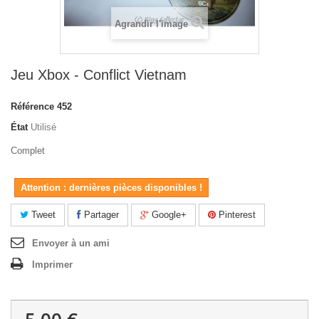
Agrandir l'image
Jeu Xbox - Conflict Vietnam
Référence
452
État
Utilisé
Complet
Attention : dernières pièces disponibles !
Tweet
Partager
Google+
Pinterest
Envoyer à un ami
Imprimer