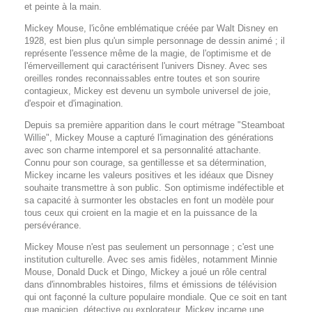
et peinte à la main.
Mickey Mouse, l'icône emblématique créée par Walt Disney en
1928, est bien plus qu'un simple personnage de dessin animé ; il
représente l'essence même de la magie, de l'optimisme et de
l'émerveillement qui caractérisent l'univers Disney. Avec ses
oreilles rondes reconnaissables entre toutes et son sourire
contagieux, Mickey est devenu un symbole universel de joie,
d'espoir et d'imagination.
Depuis sa première apparition dans le court métrage "Steamboat
Willie", Mickey Mouse a capturé l'imagination des générations
avec son charme intemporel et sa personnalité attachante.
Connu pour son courage, sa gentillesse et sa détermination,
Mickey incarne les valeurs positives et les idéaux que Disney
souhaite transmettre à son public. Son optimisme indéfectible et
sa capacité à surmonter les obstacles en font un modèle pour
tous ceux qui croient en la magie et en la puissance de la
persévérance.
Mickey Mouse n'est pas seulement un personnage ; c'est une
institution culturelle. Avec ses amis fidèles, notamment Minnie
Mouse, Donald Duck et Dingo, Mickey a joué un rôle central
dans d'innombrables histoires, films et émissions de télévision
qui ont façonné la culture populaire mondiale. Que ce soit en tant
que magicien, détective ou explorateur, Mickey incarne une