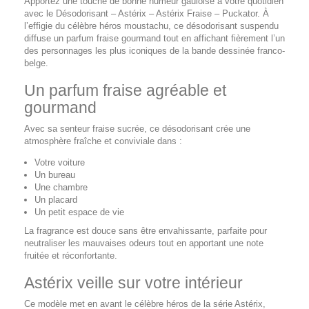
Apportez une touche de bonne humeur gauloise à votre quotidien
avec le Désodorisant – Astérix – Astérix Fraise – Puckator. À
l’effigie du célèbre héros moustachu, ce désodorisant suspendu
diffuse un parfum fraise gourmand tout en affichant fièrement l’un
des personnages les plus iconiques de la bande dessinée franco-
belge.
Un parfum fraise agréable et
gourmand
Avec sa senteur fraise sucrée, ce désodorisant crée une
atmosphère fraîche et conviviale dans :
Votre voiture
Un bureau
Une chambre
Un placard
Un petit espace de vie
La fragrance est douce sans être envahissante, parfaite pour
neutraliser les mauvaises odeurs tout en apportant une note
fruitée et réconfortante.
Astérix veille sur votre intérieur
Ce modèle met en avant le célèbre héros de la série Astérix,