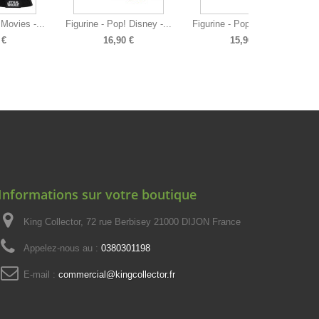
 Movies -...
Figurine - Pop! Disney -...
Figurine - Pop! Marvel -...
 €
16,90 €
15,90 €
Informations sur votre boutique
King Collector, 72 rue Berbisey 21000 DIJON France
Appelez-nous au :
0380301198
E-mail :
commercial@kingcollector.fr