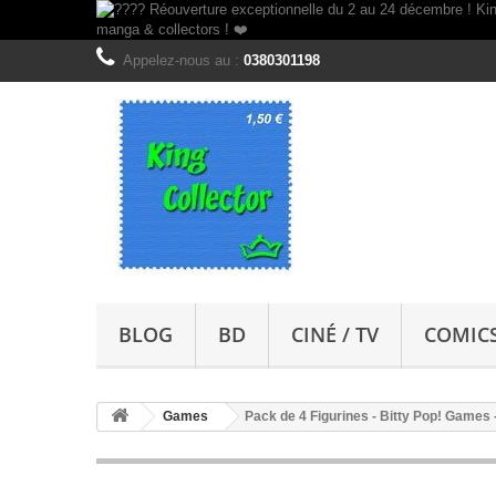
Appelez-nous au :
0380301198
BLOG
BD
CINÉ / TV
COMIC
Games
Pack de 4 Figurines - Bitty Pop! Games