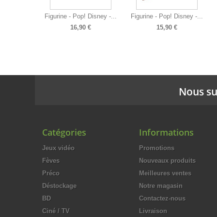
Figurine - Pop! Disney -...
Figurine - Pop! Disney -...
16,90 €
15,90 €
Nous su
Catégories
Informations
Jeux vidéo
Promotions
Fèves
Nouveaux produits
Préco
Meilleures ventes
Déstockage
Notre magasin
BD
Contactez-nous
Ciné / TV
Livraison