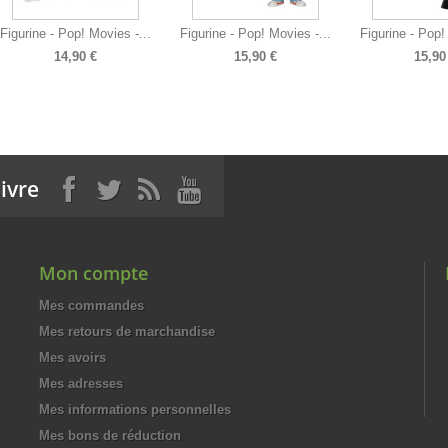
Figurine - Pop! Movies -...
Figurine - Pop! Movies -...
Figurine - Pop!
14,90 €
15,90 €
15,90
ivre
Mon compte
Mes commandes
Mes retours de marchandise
Mes avoirs
Mes adresses
Mes informations personnelles
Mes bons de réduction