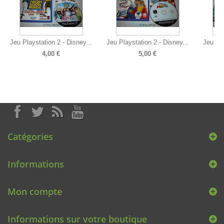
Jeu Playstation 2 - Disney...
Jeu Playstation 2 - Disney...
Jeu Pla
4,00 €
5,00 €
Catégories
Informations
Mon compte
Informations sur votre boutique