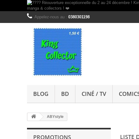
Appelez-nous au :
0380301198
BLOG
BD
CINÉ / TV
COMIC
ABYstyle
LISTE 
PROMOTIONS