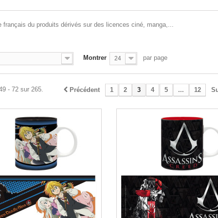
e français du produits dérivés sur des licences ciné, manga,...
Montrer
par page
24
49 - 72 sur 265.
Précédent
1
2
3
4
5
...
12
Su