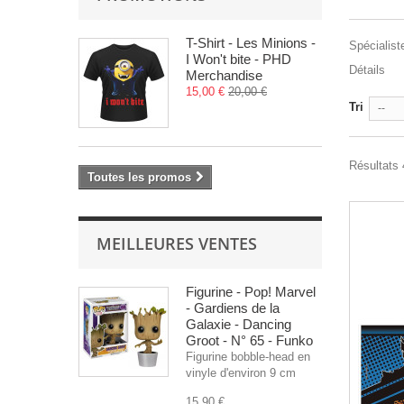
T-Shirt - Les Minions -
Spécialist
I Won't bite - PHD
Détails
Merchandise
15,00 €
20,00 €
Tri
--
Résultats 
Toutes les promos
MEILLEURES VENTES
Figurine - Pop! Marvel
- Gardiens de la
Galaxie - Dancing
Groot - N° 65 - Funko
Figurine bobble-head en
vinyle d'environ 9 cm
15,90 €