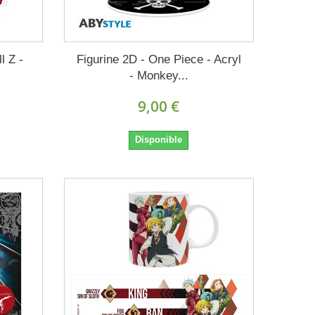
l Z -
Figurine 2D - One Piece - Acryl
- Monkey...
9,00 €
Disponible