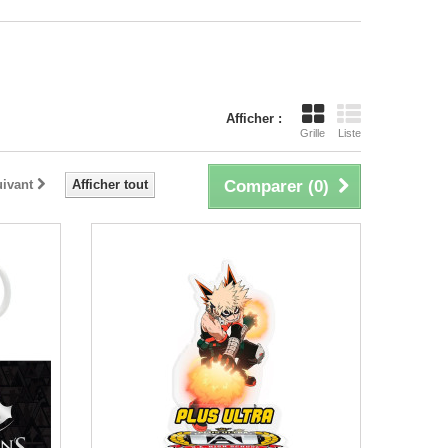
Afficher :
Grille
Liste
ivant
Afficher tout
Comparer (
0
)