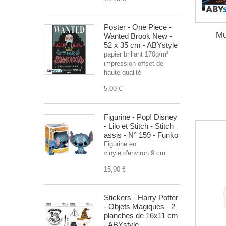
Poster - One Piece -
Mu
Wanted Brook New -
52 x 35 cm - ABYstyle
papier brillant 170g/m²
impression offset de
haute qualité
5,00 €
Figurine - Pop! Disney
- Lilo et Stitch - Stitch
assis - N° 159 - Funko
Figurine en
vinyle d'environ 9 cm
15,90 €
Stickers - Harry Potter
- Objets Magiques - 2
planches de 16x11 cm
- ABYstyle