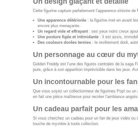
Un design glaçant et détaillé
Cette figurine capture parfaitement l’apparence sinistre de
Une apparence détériorée
: la figurine met en avant l
encore plus menaçante.
Un regard vide et effrayant
: ses yeux noirs creux ajout
Une posture figée et intimidante
: il est assis, immobi
Des couleurs dorées ternies
: le revêtement doré, autr
Un personnage au cœur du my
Golden Freddy est l’une des figures centrales de la saga
F
pure, grâce à son apparition imprévisible dans les jeux. A
Un incontournable pour les fa
Que vous soyez un collectionneur de figurines Pop! ou un 
en fait une pièce maîtresse pour recréer l’ambiance angois
Un cadeau parfait pour les ama
Si vous cherchez un cadeau pour un fan de jeux vidéo ou de
touche de mystère à toute collection.