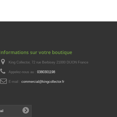
Informations sur votre boutique
King Collector, 72 rue Berbisey 21000 DIJON France
Appelez-nous au :
0380301198
E-mail :
commercial@kingcollector.fr