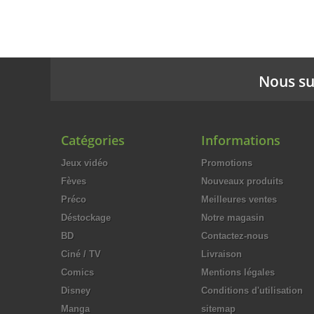
Nous su
Catégories
Informations
Jeux vidéo
Promotions
Fèves
Nouveaux produits
Préco
Meilleures ventes
Déstockage
Notre magasin
BD
Contactez-nous
Ciné / TV
Livraison
Comics
Mentions légales
Disney
Conditions d'utilisation
Manga
sitemap