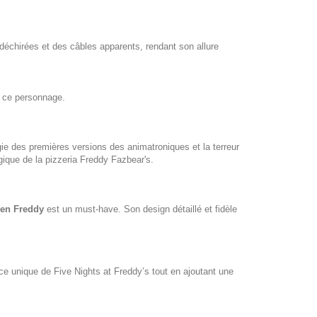
 déchirées et des câbles apparents, rendant son allure
e ce personnage.
gie des premières versions des animatroniques et la terreur
agique de la pizzeria Freddy Fazbear's.
den Freddy
est un must-have. Son design détaillé et fidèle
ance unique de
Five Nights at Freddy’s
tout en ajoutant une