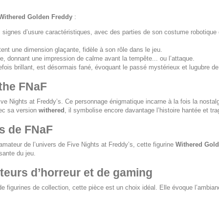
Withered Golden Freddy
:
es signes d’usure caractéristiques, avec des parties de son costume robotique
ent une dimension glaçante, fidèle à son rôle dans le jeu.
le, donnant une impression de calme avant la tempête... ou l’attaque.
efois brillant, est désormais fané, évoquant le passé mystérieux et lugubre d
the FNaF
ive Nights at Freddy’s
. Ce personnage énigmatique incarne à la fois la nostal
vec sa version
withered
, il symbolise encore davantage l’histoire hantée et tr
ns de FNaF
amateur de l’univers de
Five Nights at Freddy’s
, cette figurine
Withered Gol
sante du jeu.
teurs d’horreur et de gaming
 figurines de collection, cette pièce est un choix idéal. Elle évoque l’ambi