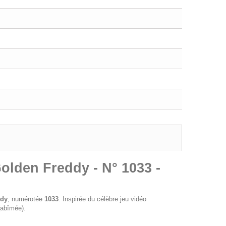
Golden Freddy - N° 1033 -
ddy
, numérotée
1033
. Inspirée du célèbre jeu vidéo
abîmée).