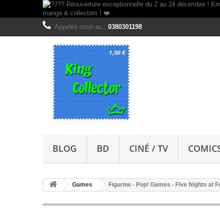
Appelez-nous au :
0380301198
BLOG
BD
CINÉ / TV
COMIC
Games
Figurine - Pop! Games - Five Nights at 