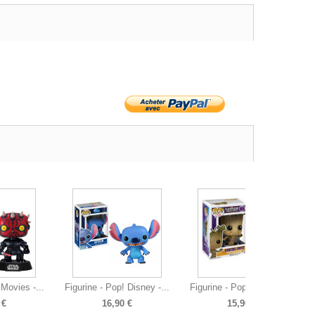
 Movies -...
Figurine - Pop! Disney -...
Figurine - Pop! Marvel -...
 €
16,90 €
15,90 €