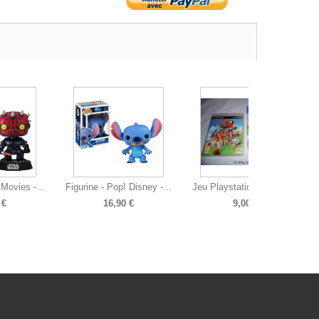
 Movies -...
Figurine - Pop! Disney -...
Jeu Playstation 3 - One...
 €
16,90 €
9,00 €