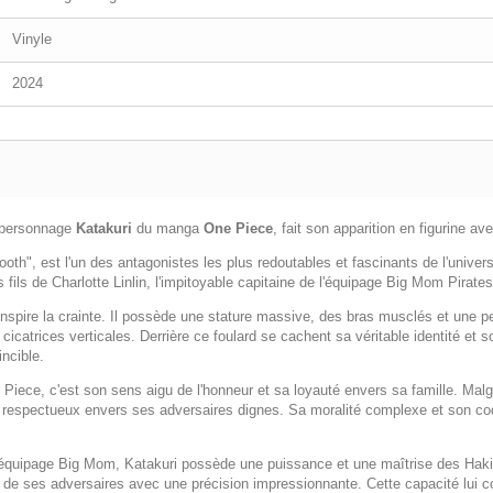
Vinyle
2024
e personnage
Katakuri
du manga
One Piece
, fait son apparition en figurine a
h", est l'un des antagonistes les plus redoutables et fascinants de l'univers 
ls de Charlotte Linlin, l'impitoyable capitaine de l'équipage Big Mom Pirates
ire la crainte. Il possède une stature massive, des bras musclés et une peau 
icatrices verticales. Derrière ce foulard se cachent sa véritable identité et s
incible.
Piece, c'est son sens aigu de l'honneur et sa loyauté envers sa famille. Malgr
urs respectueux envers ses adversaires dignes. Sa moralité complexe et son c
'équipage Big Mom, Katakuri possède une puissance et une maîtrise des Haki r
 de ses adversaires avec une précision impressionnante. Cette capacité lui c