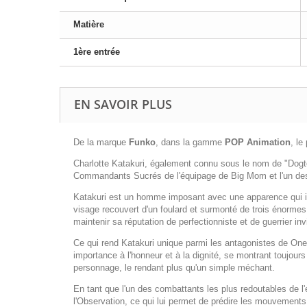
Matière
1ère entrée
EN SAVOIR PLUS
De la marque
Funko
, dans la gamme
POP
Animation
, l
Charlotte Katakuri, également connu sous le nom de "Dogtoot
Commandants Sucrés de l'équipage de Big Mom et l'un des fi
Katakuri est un homme imposant avec une apparence qui insp
visage recouvert d'un foulard et surmonté de trois énormes c
maintenir sa réputation de perfectionniste et de guerrier inv
Ce qui rend Katakuri unique parmi les antagonistes de One 
importance à l'honneur et à la dignité, se montrant toujo
personnage, le rendant plus qu'un simple méchant.
En tant que l'un des combattants les plus redoutables de l
l'Observation, ce qui lui permet de prédire les mouvements