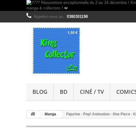
Appelez-nous au :
0380301198
BLOG
BD
CINÉ / TV
COMIC
Manga
Figurine - Pop! Animation - One Piece - K