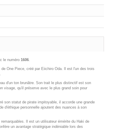
vec le numéro
1606
.
de One Piece, créé par Eiichiro Oda. Il est l'un des trois
.
d'un ton brunâtre. Son trait le plus distinctif est son
on visage, qu'il préserve avec le plus grand soin pour
é son statut de pirate impitoyable, il accorde une grande
ode d'éthique personnelle ajoutent des nuances à son
emarquables. Il est un utilisateur émérite du Haki de
onfère un avantage stratégique indéniable lors des