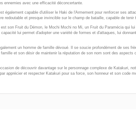
ques ennemies avec une efficacité déconcertante.
 est également capable d'utiliser le Haki de l'Armement pour renforcer ses a
ire redoutable et presque invincible sur le champ de bataille, capable de teni
est son Fruit du Démon, le Mochi Mochi no Mi, un Fruit du Paramécia qui lui 
 capacité lui permet d'adopter une variété de formes et d'attaques, lui donna
 également un homme de famille dévoué. Il se soucie profondément de ses frère
 famille et son désir de maintenir la réputation de son nom sont des aspects c
u l'occasion de découvrir davantage sur le personnage complexe de Katakuri, n
 par apprécier et respecter Katakuri pour sa force, son honneur et son code mo