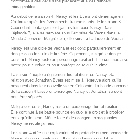
confrontée à des défis sans précédent et à des dangers
inimaginables.
Au début de la saison 4, Nancy et les Byers ont déménagé en
Californie après les événements traumatisants de la saison 3.
Cependant, le danger n’est jamais loin pour Nancy. Dans
l’épisode 7, elle se retrouve sous l’emprise de Vecna dans le
Monde à l’envers. Malgré cela, elle survit à l’attaque de Vecna.
Nancy est une cible de Vecna et est donc particulièrement en
danger dans la suite de la série. Cependant, malgré le danger
constant, Nancy reste un personnage résilient. Elle continue à se
battre pour survivre et pour protéger ceux qu’elle aime.
La saison 4 explore également les relations de Nancy. Sa
relation avec Jonathan Byers est mise à l’épreuve alors qu’ils
naviguent dans leur nouvelle vie en Californie. La bande-annonce
de la saison 4 laisse entendre que Nancy et Jonathan se sont
peut-être séparés.
Malgré ces défis, Nancy reste un personnage fort et résilient.
Elle continue à se battre pour ce en quoi elle croit et à protéger
ceux qu’elle aime. Même face à des dangers inimaginables,
Nancy ne recule jamais.
La saison 4 offre une exploration plus profonde du personnage de
Nancy et de son évolution. Elle met en lumière ses luttes