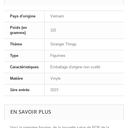
Pays d'origine
Vietnam
Poids (en
110
gramme)
Thème
Stranger Things
Type
Figurines
Caractéristiques
Emballage d'origine non scellé
Matière
Vinyle
1ère entrée
2023
EN SAVOIR PLUS
Voici la première figurine, de la nouvelle salve de POP de la