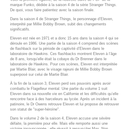
marque Funko, dédiée à la saison 4 de la série Stranger Things.
De quoi, vous faire patientez avec la saison finale.
Dans la saison 4 de Stranger Things, le personnage d’Eleven,
interprété par Millie Bobby Brown, subit des changements
significatifs.
Eleven est née en 1971 et a donc 15 ans dans la saison 4 qui se
déroule en 1986. Une partie de la saison 4 comprend des scènes
de flashback sur la période de captivité d’Eleven dans le
laboratoire de Hawkins. Ces flashbacks montrent Eleven à l’âge
de 8 ans, lorsqu’elle était la cobaye du Dr Brenner dans le
laboratoire de Hawkins. Pour ces scènes, Eleven est interprétée
par Martie Blair, avec le visage rajeuni de Millie Bobby Brown
superposé sur celui de Martie Blair.
À la fin de la saison 3, Eleven perd ses pouvoirs après avoir
combattu le Flagelleur mental. Une partie du volume 1 suit
Eleven dans sa nouvelle vie en Californie et les difficultés qu’elle
rencontre face à des harceleurs au lycée. Après un incident à la
patinoire, le Dr Owens retrouve Eleven et lui propose de retrouver
son statut de "super-héroïne".
Dans le volume 2 de la saison 4, Eleven accuse une sévère
défaite, la première pour elle. Mais elle remporte aussi une
victoire insoupçonnée : elle réussit à ressusciter Max. Non