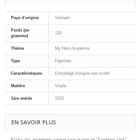
Pays d'origine
Vietnam
Poids (en
120
gramme)
Thème
My Hero Academia
Type
Figurines
Caractéristiques
Emballage d'origine non scellé
Matière
Vinyle
1ère entrée
2023
EN SAVOIR PLUS
Kyoka Jiro, également connue sous le nom de "Earphone Jack",