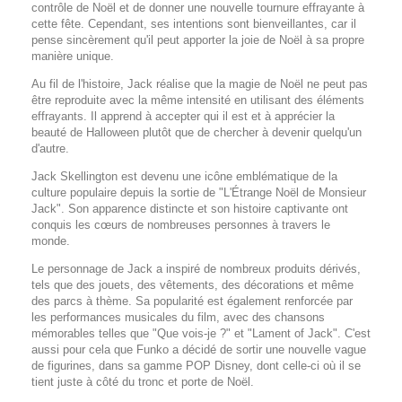
contrôle de Noël et de donner une nouvelle tournure effrayante à
cette fête. Cependant, ses intentions sont bienveillantes, car il
pense sincèrement qu'il peut apporter la joie de Noël à sa propre
manière unique.
Au fil de l'histoire, Jack réalise que la magie de Noël ne peut pas
être reproduite avec la même intensité en utilisant des éléments
effrayants. Il apprend à accepter qui il est et à apprécier la
beauté de Halloween plutôt que de chercher à devenir quelqu'un
d'autre.
Jack Skellington est devenu une icône emblématique de la
culture populaire depuis la sortie de "L'Étrange Noël de Monsieur
Jack". Son apparence distincte et son histoire captivante ont
conquis les cœurs de nombreuses personnes à travers le
monde.
Le personnage de Jack a inspiré de nombreux produits dérivés,
tels que des jouets, des vêtements, des décorations et même
des parcs à thème. Sa popularité est également renforcée par
les performances musicales du film, avec des chansons
mémorables telles que "Que vois-je ?" et "Lament of Jack". C'est
aussi pour cela que Funko a décidé de sortir une nouvelle vague
de figurines, dans sa gamme POP Disney, dont celle-ci où il se
tient juste à côté du tronc et porte de Noël.