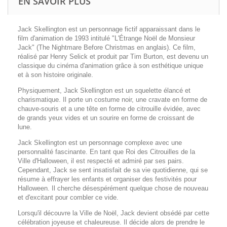
EN SAVOIR PLUS
Jack Skellington est un personnage fictif apparaissant dans le
film d'animation de 1993 intitulé "L'Étrange Noël de Monsieur
Jack" (The Nightmare Before Christmas en anglais). Ce film,
réalisé par Henry Selick et produit par Tim Burton, est devenu un
classique du cinéma d'animation grâce à son esthétique unique
et à son histoire originale.
Physiquement, Jack Skellington est un squelette élancé et
charismatique. Il porte un costume noir, une cravate en forme de
chauve-souris et a une tête en forme de citrouille évidée, avec
de grands yeux vides et un sourire en forme de croissant de
lune.
Jack Skellington est un personnage complexe avec une
personnalité fascinante. En tant que Roi des Citrouilles de la
Ville d'Halloween, il est respecté et admiré par ses pairs.
Cependant, Jack se sent insatisfait de sa vie quotidienne, qui se
résume à effrayer les enfants et organiser des festivités pour
Halloween. Il cherche désespérément quelque chose de nouveau
et d'excitant pour combler ce vide.
Lorsqu'il découvre la Ville de Noël, Jack devient obsédé par cette
célébration joyeuse et chaleureuse. Il décide alors de prendre le