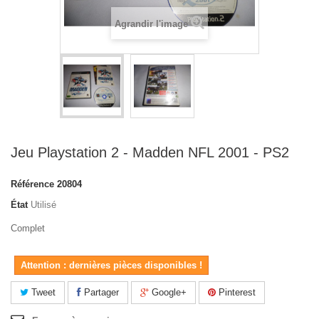
Agrandir l'image
Jeu Playstation 2 - Madden NFL 2001 - PS2
Référence
20804
État
Utilisé
Complet
Attention : dernières pièces disponibles !
Tweet
Partager
Google+
Pinterest