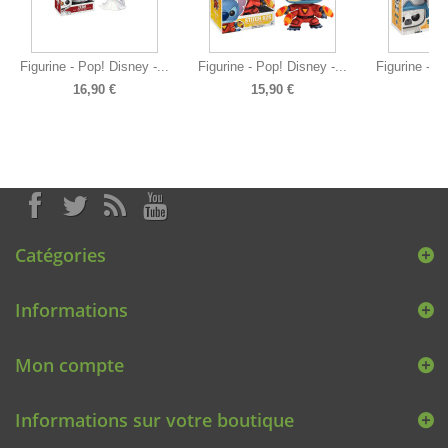
Figurine - Pop! Disney -...
Figurine - Pop! Disney -...
Figurine - P
16,90 €
15,90 €
14
Catégories
Informations
Mon compte
Informations sur votre boutique