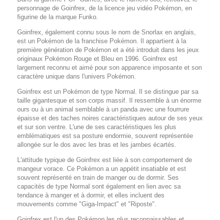
personnage de Goinfrex, de la licence jeu vidéo Pokémon, en
figurine de la marque Funko.
Goinfrex, également connu sous le nom de Snorlax en anglais,
est un Pokémon de la franchise Pokémon. Il appartient à la
première génération de Pokémon et a été introduit dans les jeux
originaux Pokémon Rouge et Bleu en 1996. Goinfrex est
largement reconnu et aimé pour son apparence imposante et son
caractère unique dans l'univers Pokémon.
Goinfrex est un Pokémon de type Normal. Il se distingue par sa
taille gigantesque et son corps massif. Il ressemble à un énorme
ours ou à un animal semblable à un panda avec une fourrure
épaisse et des taches noires caractéristiques autour de ses yeux
et sur son ventre. L'une de ses caractéristiques les plus
emblématiques est sa posture endormie, souvent représentée
allongée sur le dos avec les bras et les jambes écartés.
L'attitude typique de Goinfrex est liée à son comportement de
mangeur vorace. Ce Pokémon a un appétit insatiable et est
souvent représenté en train de manger ou de dormir. Ses
capacités de type Normal sont également en lien avec sa
tendance à manger et à dormir, et elles incluent des
mouvements comme "Giga-Impact" et "Riposte".
Goinfrex est l'un des Pokémon les plus reconnaissables et