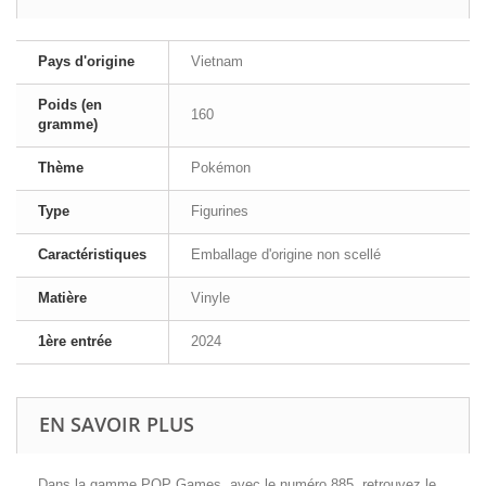
Pays d'origine
Vietnam
Poids (en
160
gramme)
Thème
Pokémon
Type
Figurines
Caractéristiques
Emballage d'origine non scellé
Matière
Vinyle
1ère entrée
2024
EN SAVOIR PLUS
Dans la gamme POP Games, avec le numéro 885, retrouvez le