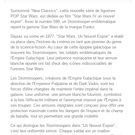
Surnommé "New Classics", cette nouvelle série de figurines
POP Star Wars, est dédiée au film "Star Wars IV un nouvel
espoir". Avec le numéro 598, un Stormtrooper emblématique
rejoint la gamme Star Wars de la marque Funko.
Depuis sa sortie en 1977, "Star Wars: Un Nouvel Espoir" a établi
sa place dans l'histoire du cinéma en tant que pionnier du genre
de la science-fiction. Au cœur de cette épopée galactique se
trouvent les Stormtroopers, les soldats emblématiques de
l'Empire Galactique. Leur présence menaçante et leur armure
blanche épurée ont fait d'eux des icônes indissociables de
l'univers Star Wars.
Les Stormtroopers, créations de l'Empire Galactique sous la
direction de l'Empereur Palpatine et de Dark Vador, sont les
forces d'élite chargées de maintenir l'ordre impérial dans la
galaxie. Leur uniforme, une armure blanche futuriste, symbolise
à la fois l'efficacité militaire et l'anonymat imposé par l'Empire à
ses troupes. Ces armures intégrales sont conçues pour offrir une
protection maximale contre les dangers de l'espace et du champ
de bataille, tout en permettant une grande mobilité.
Ce qui distingue les Stormtroopers dans "Un Nouvel Espoir",
c'est leur uniformité stricte. Chaque soldat est un maillon