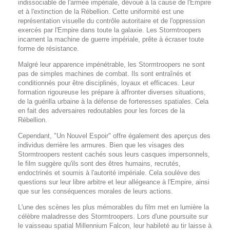
indissociable de l'armée impériale, dévoué à la cause de l'Empire
et à l'extinction de la Rébellion. Cette uniformité est une
représentation visuelle du contrôle autoritaire et de l'oppression
exercés par l'Empire dans toute la galaxie. Les Stormtroopers
incarnent la machine de guerre impériale, prête à écraser toute
forme de résistance.
Malgré leur apparence impénétrable, les Stormtroopers ne sont
pas de simples machines de combat. Ils sont entraînés et
conditionnés pour être disciplinés, loyaux et efficaces. Leur
formation rigoureuse les prépare à affronter diverses situations,
de la guérilla urbaine à la défense de forteresses spatiales. Cela
en fait des adversaires redoutables pour les forces de la
Rébellion.
Cependant, "Un Nouvel Espoir" offre également des aperçus des
individus derrière les armures. Bien que les visages des
Stormtroopers restent cachés sous leurs casques impersonnels,
le film suggère qu'ils sont des êtres humains, recrutés,
endoctrinés et soumis à l'autorité impériale. Cela soulève des
questions sur leur libre arbitre et leur allégeance à l'Empire, ainsi
que sur les conséquences morales de leurs actions.
L'une des scènes les plus mémorables du film met en lumière la
célèbre maladresse des Stormtroopers. Lors d'une poursuite sur
le vaisseau spatial Millennium Falcon, leur habileté au tir laisse à