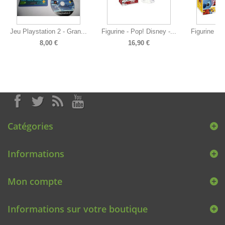
Jeu Playstation 2 - Gran...
Figurine - Pop! Disney -...
Figurine - P
8,00 €
16,90 €
15
Catégories
Informations
Mon compte
Informations sur votre boutique