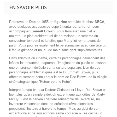
EN SAVOIR PLUS
Retrouvez le
Doc
de 1955 en
figurine
articulée de chez
NECA
,
avec quelques accessoires supplémentaires. En effet, pour
accompagner
Emmett Brown
, vous trouverez une clef à
molette, un plan architectural de sa maison, un schema du
convecteur temporel et la lettre que Marty lui remet avant de
partir. Vous pourrez également le personnaliser avec une tête où
il fait la grimace et un jeu de main sans gant supplémentaires.
Dans l'histoire du cinéma, certains personnages deviennent des
icônes instantanées, capturant l'imagination du public et laissant
une empreinte indélébile sur la culture populaire. L'un de ces
personnages emblématiques est le Dr Emmett Brown, plus
affectueusement connu sous le nom de Doc Brown, de la trilogie
cinématographique "Retour vers le Futur".
Interprété avec brio par l'acteur Christopher Lloyd, Doc Brown est
bien plus qu'un simple sidekick excentrique aux côtés de Marty
McFly. Il est le cerveau derrière l'ensemble de l'aventure, un
inventeur visionnaire dont les créations révolutionnaires
propulsent l'histoire à travers le temps. Mais au-delà de son
excentricité et de son enthousiasme contagieux, se cache un