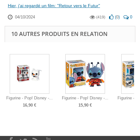
Hier, j'ai regardé un film: "Retour vers le Futur"
04/10/2024
(
0
)
0
(419)
10 AUTRES PRODUITS EN RELATION
Figurine - Pop! Disney -...
Figurine - Pop! Disney -...
Figurine - P
16,90 €
15,90 €
14