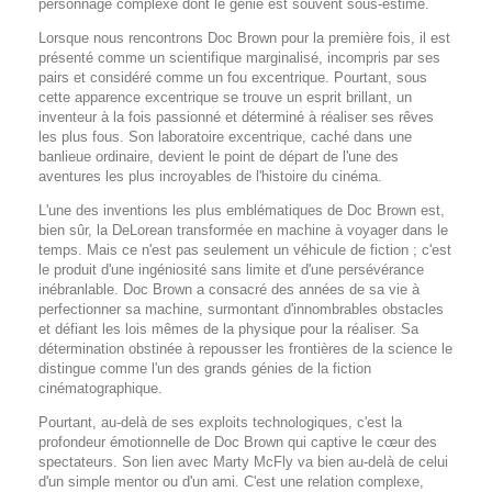
personnage complexe dont le génie est souvent sous-estimé.
Lorsque nous rencontrons Doc Brown pour la première fois, il est
présenté comme un scientifique marginalisé, incompris par ses
pairs et considéré comme un fou excentrique. Pourtant, sous
cette apparence excentrique se trouve un esprit brillant, un
inventeur à la fois passionné et déterminé à réaliser ses rêves
les plus fous. Son laboratoire excentrique, caché dans une
banlieue ordinaire, devient le point de départ de l'une des
aventures les plus incroyables de l'histoire du cinéma.
L'une des inventions les plus emblématiques de Doc Brown est,
bien sûr, la DeLorean transformée en machine à voyager dans le
temps. Mais ce n'est pas seulement un véhicule de fiction ; c'est
le produit d'une ingéniosité sans limite et d'une persévérance
inébranlable. Doc Brown a consacré des années de sa vie à
perfectionner sa machine, surmontant d'innombrables obstacles
et défiant les lois mêmes de la physique pour la réaliser. Sa
détermination obstinée à repousser les frontières de la science le
distingue comme l'un des grands génies de la fiction
cinématographique.
Pourtant, au-delà de ses exploits technologiques, c'est la
profondeur émotionnelle de Doc Brown qui captive le cœur des
spectateurs. Son lien avec Marty McFly va bien au-delà de celui
d'un simple mentor ou d'un ami. C'est une relation complexe,