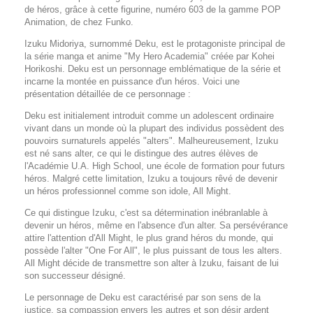
de héros, grâce à cette figurine, numéro 603 de la gamme POP
Animation, de chez Funko.
Izuku Midoriya, surnommé Deku, est le protagoniste principal de
la série manga et anime "My Hero Academia" créée par Kohei
Horikoshi. Deku est un personnage emblématique de la série et
incarne la montée en puissance d'un héros. Voici une
présentation détaillée de ce personnage :
Deku est initialement introduit comme un adolescent ordinaire
vivant dans un monde où la plupart des individus possèdent des
pouvoirs surnaturels appelés "alters". Malheureusement, Izuku
est né sans alter, ce qui le distingue des autres élèves de
l'Académie U.A. High School, une école de formation pour futurs
héros. Malgré cette limitation, Izuku a toujours rêvé de devenir
un héros professionnel comme son idole, All Might.
Ce qui distingue Izuku, c'est sa détermination inébranlable à
devenir un héros, même en l'absence d'un alter. Sa persévérance
attire l'attention d'All Might, le plus grand héros du monde, qui
possède l'alter "One For All", le plus puissant de tous les alters.
All Might décide de transmettre son alter à Izuku, faisant de lui
son successeur désigné.
Le personnage de Deku est caractérisé par son sens de la
justice, sa compassion envers les autres et son désir ardent