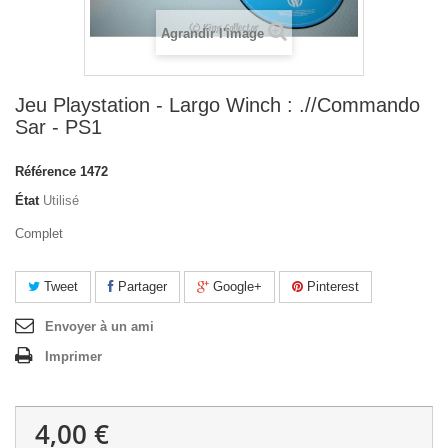
Agrandir l'image
Jeu Playstation - Largo Winch : .//Commando
Sar - PS1
Référence
1472
État
Utilisé
Complet
Tweet
Partager
Google+
Pinterest
Envoyer à un ami
Imprimer
4,00 €