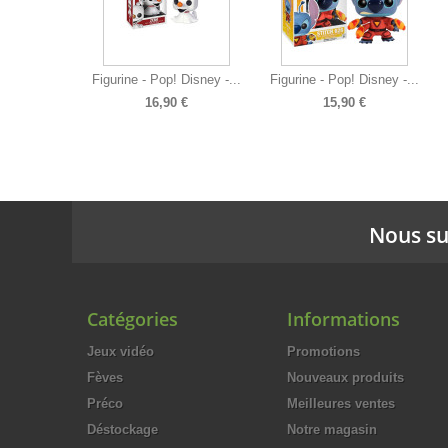
Figurine - Pop! Disney -...
Figurine - Pop! Disney -...
16,90 €
15,90 €
Nous su
Catégories
Informations
Jeux vidéo
Promotions
Fèves
Nouveaux produits
Préco
Meilleures ventes
Déstockage
Notre magasin