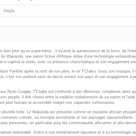
Vinyle
bien plus qu'un super-héros ; il incarne la quintessence de la force, de l'inte
i du Wakanda, une nation fictive d'Afrique dotée d'une technologie extraordinai
her a captivé le public avec sa présence charismatique et son engagement env
lack Panther après la mort de son père, le roi T'Chaka. Sous son masque, il in
ros, c'est son profond sens du devoir envers son pays et son engagement à pré
sateur Ryan Coogler, T'Challa est confronté à des dilemmes complexes alors q
 peuple, il doit choisir entre la tradition isolationniste de sa nation et l'aid
dant plus humain et accessible malgré ses capacités surhumaines.
culturelle forte. Le Wakanda est présenté comme un royaume africain prospère, r
ses costumes colorés, sa musique envoûtante et ses paysages époustouflants. T'
uses personnes, en particulier pour les communautés africaines et afro-desc
ttant redoutable. Grâce à son entraînement rigoureux et à sa technologie avanc