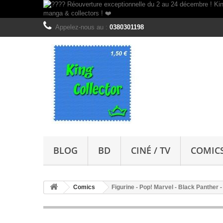
Appelez-nous au :
0380301198
BLOG
BD
CINÉ / TV
COMIC
Comics
Figurine - Pop! Marvel - Black Panther 