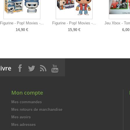
Figurine - Pop! Movies -...
Figurine - Pop! Movies -...
Jeu Xbox - Tom
14,90 €
15,90 €
6,00
ivre
Mon compte
Mes commandes
Mes retours de marchandise
Mes avoirs
Mes adresses