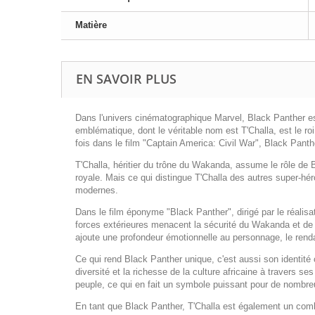
Matière
EN SAVOIR PLUS
Dans l'univers cinématographique Marvel, Black Panther est 
emblématique, dont le véritable nom est T'Challa, est le ro
fois dans le film "Captain America: Civil War", Black Pant
T'Challa, héritier du trône du Wakanda, assume le rôle de B
royale. Mais ce qui distingue T'Challa des autres super-hé
modernes.
Dans le film éponyme "Black Panther", dirigé par le réali
forces extérieures menacent la sécurité du Wakanda et de son
ajoute une profondeur émotionnelle au personnage, le ren
Ce qui rend Black Panther unique, c'est aussi son identité 
diversité et la richesse de la culture africaine à travers 
peuple, ce qui en fait un symbole puissant pour de nombre
En tant que Black Panther, T'Challa est également un comba