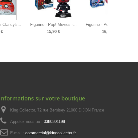
 Clancy's...
Figurine - Pop! Movies -...
Figurine - Pop! Disney -...
 €
15,90 €
16,90 €
Informations sur votre boutique
King Collector, 72 rue Berbisey 21000 DIJON France
Appelez-nous au :
0380301198
E-mail :
commercial@kingcollector.fr