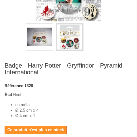
Agrandir l'image
Badge - Harry Potter - Gryffindor - Pyramid
International
Référence
1326
État
Neuf
en métal
Ø 2.5 cm x 4
Ø 4 cm x 1
Ce produit n'est plus en stock