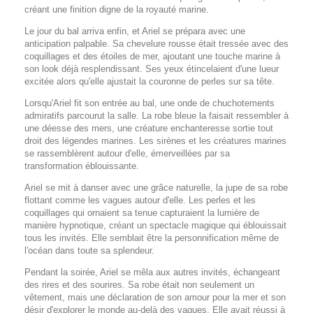
créant une finition digne de la royauté marine.
Le jour du bal arriva enfin, et Ariel se prépara avec une
anticipation palpable. Sa chevelure rousse était tressée avec des
coquillages et des étoiles de mer, ajoutant une touche marine à
son look déjà resplendissant. Ses yeux étincelaient d'une lueur
excitée alors qu'elle ajustait la couronne de perles sur sa tête.
Lorsqu'Ariel fit son entrée au bal, une onde de chuchotements
admiratifs parcourut la salle. La robe bleue la faisait ressembler à
une déesse des mers, une créature enchanteresse sortie tout
droit des légendes marines. Les sirènes et les créatures marines
se rassemblèrent autour d'elle, émerveillées par sa
transformation éblouissante.
Ariel se mit à danser avec une grâce naturelle, la jupe de sa robe
flottant comme les vagues autour d'elle. Les perles et les
coquillages qui ornaient sa tenue capturaient la lumière de
manière hypnotique, créant un spectacle magique qui éblouissait
tous les invités. Elle semblait être la personnification même de
l'océan dans toute sa splendeur.
Pendant la soirée, Ariel se mêla aux autres invités, échangeant
des rires et des sourires. Sa robe était non seulement un
vêtement, mais une déclaration de son amour pour la mer et son
désir d'explorer le monde au-delà des vagues. Elle avait réussi à