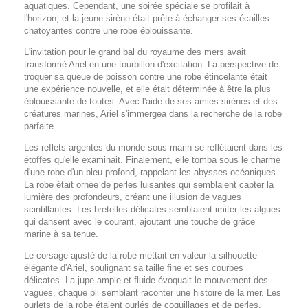
aquatiques. Cependant, une soirée spéciale se profilait à
l'horizon, et la jeune sirène était prête à échanger ses écailles
chatoyantes contre une robe éblouissante.
L'invitation pour le grand bal du royaume des mers avait
transformé Ariel en une tourbillon d'excitation. La perspective de
troquer sa queue de poisson contre une robe étincelante était
une expérience nouvelle, et elle était déterminée à être la plus
éblouissante de toutes. Avec l'aide de ses amies sirènes et des
créatures marines, Ariel s'immergea dans la recherche de la robe
parfaite.
Les reflets argentés du monde sous-marin se reflétaient dans les
étoffes qu'elle examinait. Finalement, elle tomba sous le charme
d'une robe d'un bleu profond, rappelant les abysses océaniques.
La robe était ornée de perles luisantes qui semblaient capter la
lumière des profondeurs, créant une illusion de vagues
scintillantes. Les bretelles délicates semblaient imiter les algues
qui dansent avec le courant, ajoutant une touche de grâce
marine à sa tenue.
Le corsage ajusté de la robe mettait en valeur la silhouette
élégante d'Ariel, soulignant sa taille fine et ses courbes
délicates. La jupe ample et fluide évoquait le mouvement des
vagues, chaque pli semblant raconter une histoire de la mer. Les
ourlets de la robe étaient ourlés de coquillages et de perles,