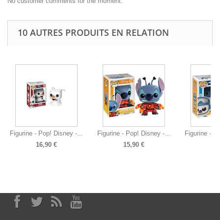
No customer comments for the moment.
10 AUTRES PRODUITS EN RELATION
Figurine - Pop! Disney -...
Figurine - Pop! Disney -...
Figurine - P
16,90 €
15,90 €
14