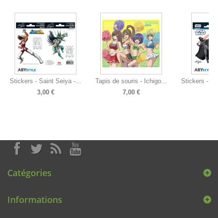
Stickers - Saint Seiya -...
Tapis de souris - Ichigo...
Stickers - St
3,00 €
7,00 €
2
Catégories
Informations