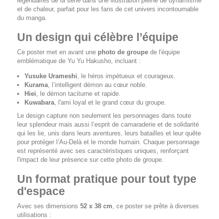
légendaires de la série dans une illustration pleine de dynamisme
et de chaleur, parfait pour les fans de cet univers incontournable
du manga.
Un design qui célèbre l’équipe
Ce poster met en avant une
photo de groupe
de l'équipe
emblématique de
Yu Yu Hakusho
, incluant :
Yusuke Urameshi
, le héros impétueux et courageux.
Kurama
, l’intelligent démon au cœur noble.
Hiei
, le démon taciturne et rapide.
Kuwabara
, l'ami loyal et le grand cœur du groupe.
Le design capture non seulement les personnages dans toute
leur splendeur mais aussi l’esprit de camaraderie et de solidarité
qui les lie, unis dans leurs aventures, leurs batailles et leur quête
pour protéger l’Au-Delà et le monde humain. Chaque personnage
est représenté avec ses caractéristiques uniques, renforçant
l'impact de leur présence sur cette photo de groupe.
Un format pratique pour tout type
d'espace
Avec ses dimensions
52 x 38 cm
, ce poster se prête à diverses
utilisations :