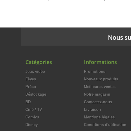
Nous su
Catégories
Informations
Jeux vidéo
Promotions
Fèves
Nouveaux produits
Préco
Meilleures ventes
Déstockage
Notre magasin
BD
Contactez-nous
Ciné / TV
Livraison
Comics
Mentions légales
Disney
Conditions d'utilisation