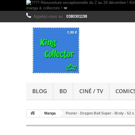
Appelez-nous au :
0380301198
BLOG
BD
CINÉ / TV
COMIC
Manga
Poster - Dragon Ball Super - Broly - 52 