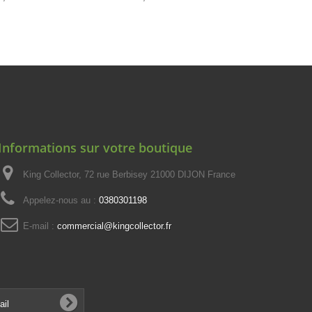
Informations sur votre boutique
King Collector, 72 rue Berbisey 21000 DIJON France
Appelez-nous au :
0380301198
E-mail :
commercial@kingcollector.fr