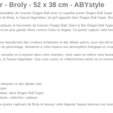
 - Broly - 52 x 38 cm - ABYstyle
edoutables de l'univers
Dragon Ball
avec ce superbe poster
Dragon Ball Super
 de Broly, le Saiyan légendaire, tel qu'il apparaît dans
Dragon Ball Super: Bro
atiques et fascinants de l'univers
Dragon Ball
. Dans le film
Dragon Ball Super
 les plus grands héros comme Goku et Vegeta. Ce poster capture cette force 
une reproduction des couleurs éclatantes et des détails précis, pour une décor
du personnage, donneront à votre espace une atmosphère énergique et vivante,
 encadrer et à exposer dans votre chambre, votre salon ou même votre bureau.
y, le Saiyan légendaire. Que vous soyez un collectionneur averti ou un nouveau
vibrantes et des détails nets
stant
ndaire, dans
Dragon Ball Super
rieure, collection, cadeaux
 poster captivant de Broly et laissez cette légende Saiyan dominer vos murs